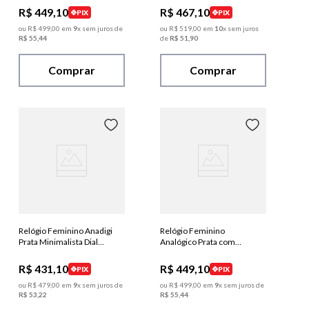
R$
449
,
10
R$
467
,
10
PIX
PIX
ou
R$
499
,
00
em
9
x sem juros de
ou
R$
519
,
00
em
10
x sem juros
R$
55
,
44
de
R$
51
,
90
Comprar
Comprar
Relógio Feminino Anadigi
Relógio Feminino
Prata Minimalista Dial
Analógico Prata com
Espelhado
Pedras Vidro Facetado
R$
431
,
10
R$
449
,
10
PIX
PIX
ou
R$
479
,
00
em
9
x sem juros de
ou
R$
499
,
00
em
9
x sem juros de
R$
53
,
22
R$
55
,
44