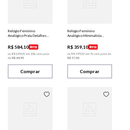
Relógio Feminino
Relógio Feminino
Analógico Prata Detalhes
Analógico Minimalista
em Cristais
Mostrador Prateado
R$
584
,
10
R$
359
,
10
PIX
PIX
ou
R$
649
,
00
em
10
x sem juros
ou
R$
399
,
00
em
7
x sem juros de
de
R$
64
,
90
R$
57
,
00
Comprar
Comprar