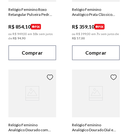
Relógio Feminino Roxo
Relógio Feminino
Retangular Pulseira Pedras
Analógico Prata Clássico
Facetadas
Dial em Cristais
R$
854
,
10
R$
359
,
10
PIX
PIX
ou
R$
949
,
00
em
10
x sem juros
ou
R$
399
,
00
em
7
x sem juros de
de
R$
94
,
90
R$
57
,
00
Comprar
Comprar
Relógio Feminino
Relógio Feminino
Analógico Dourado com
Analógico Dourado Dial em
Pedras Vidro Facetado
Cristais