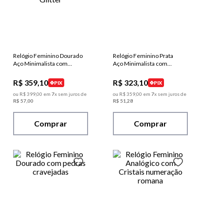
Relógio Feminino Dourado
Relógio Feminino Prata
Aço Minimalista com
Aço Minimalista com
Glitter
Glitter
R$
359
,
10
R$
323
,
10
PIX
PIX
ou
R$
399
,
00
em
7
x sem juros de
ou
R$
359
,
00
em
7
x sem juros de
R$
57
,
00
R$
51
,
28
Comprar
Comprar