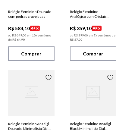
Relógio Feminino Dourado
Relógio Feminino
com pedras cravejadas
Analógico com Cristais
numeração romana
R$
584
,
10
R$
359
,
10
PIX
PIX
ou
R$
649
,
00
em
10
x sem juros
ou
R$
399
,
00
em
7
x sem juros de
de
R$
64
,
90
R$
57
,
00
Comprar
Comprar
Relógio Feminino Anadigi
Relógio Feminino Anadigi
Dourado Minimalista Dial
Black Minimalista Dial
Espelhado
Espelhado