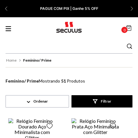
7
º
Relógio Feminino Rose
PAGUE COM PIX | Ganhe 5% OFF
8
º
Quadrado
9
º
Masculino
0
10
º
Cerâmica
Feminino/ Prime
Feminino/ Prime
51
Produtos
Filtrar