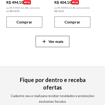
R$
494
,
10
R$
404
,
10
PIX
PIX
ou
R$
549
,
00
em
10
x sem juros
ou
R$
449
,
00
em
8
x sem juros de
de
R$
54
,
90
R$
56
,
12
Comprar
Comprar
Fique por dentro e receba
ofertas
Cadastre seu e-mail para receber novidades e promoções
exclusivas Seculus