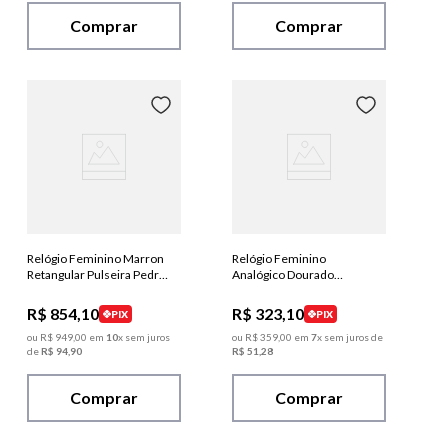
Comprar
Comprar
Relógio Feminino Marron
Relógio Feminino
Retangular Pulseira Pedras
Analógico Dourado
Facetadas
Mostrador Verde
R$
854
,
10
R$
323
,
10
PIX
PIX
ou
R$
949
,
00
em
10
x sem juros
ou
R$
359
,
00
em
7
x sem juros de
de
R$
94
,
90
R$
51
,
28
Comprar
Comprar