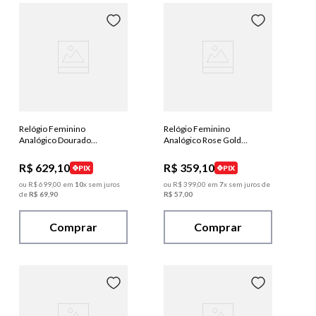
Relógio Feminino
Relógio Feminino
Analógico Dourado
Analógico Rose Gold
Detalhes em Cristais
Mostrador Prateado
R$
629
,
10
R$
359
,
10
PIX
PIX
ou
R$
699
,
00
em
10
x sem juros
ou
R$
399
,
00
em
7
x sem juros de
de
R$
69
,
90
R$
57
,
00
Comprar
Comprar