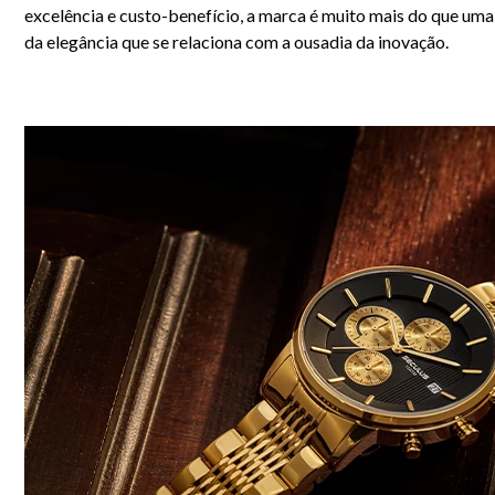
excelência e custo-benefício, a marca é muito mais do que uma
6
º
dourado
da elegância que se relaciona com a ousadia da inovação.
7
º
quadrado
8
º
cronógrafo
9
º
slim
10
º
relógio feminino rose