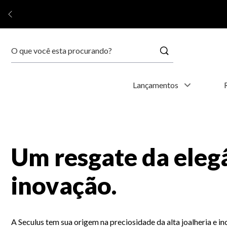
Buscar
Termos mais buscados
Lançamentos
1
º
relógio feminino
2
º
relógio masculino
Um resgate da elegâ
3
º
relogio
inovação.
4
º
kyoto
5
º
automático
A Seculus tem sua origem na preciosidade da alta joalheria e i