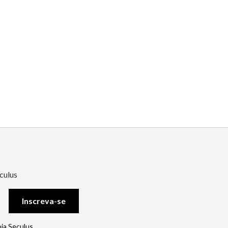
culus
Inscreva-se
oja Seculus