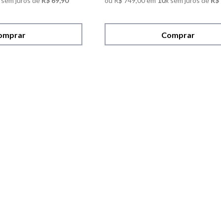
 sem juros de
R$
69
,
90
ou
R$
749
,
00
em
10
x sem juros de
R$
omprar
Comprar