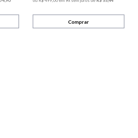
74
,
90
ou
R$
499
,
00
em
9
x sem juros de
R$
55
,
44
Comprar