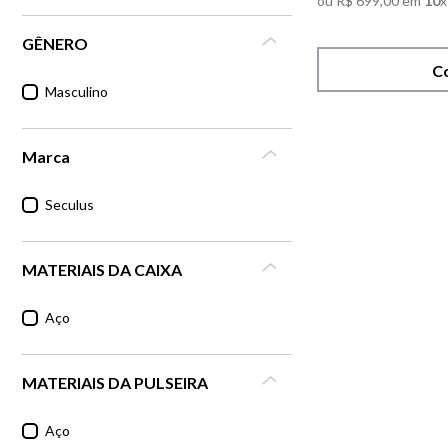
ou
R$
699
,
00
em
10
x
GÊNERO
C
Masculino
Marca
Seculus
MATERIAIS DA CAIXA
Aço
MATERIAIS DA PULSEIRA
Aço