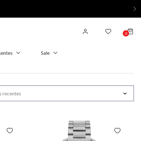
0
sentes
Sale
 recentes