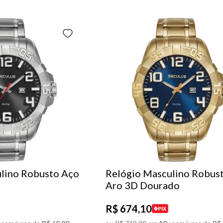
lino Robusto Aço
Relógio Masculino Robus
Aro 3D Dourado
R$
674
,
10
PIX