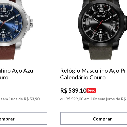
lino Aço Azul
Relógio Masculino Aço Pr
uro
Calendário Couro
R$
539
,
10
PIX
 sem juros de
R$
53
,
90
ou
R$
599
,
00
em
10
x sem juros de
R$
omprar
Comprar