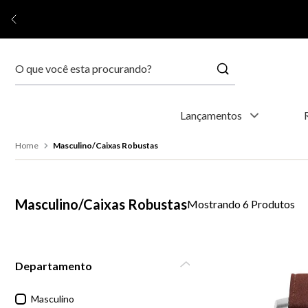
Buscar
Termos mais buscados
Lançamentos
1
º
relógio feminino
Masculino/Caixas Robustas
2
º
relógio masculino
Masculino/Caixas Robustas
6
Produtos
3
º
relogio
4
º
kyoto
Departamento
5
º
automático
Masculino