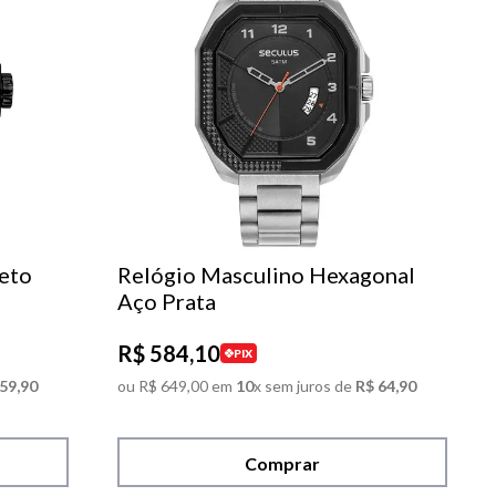
eto
Relógio Masculino Hexagonal
Aço Prata
R$
584
,
10
PIX
59
,
90
ou
R$
649
,
00
em
10
x sem juros de
R$
64
,
90
Comprar