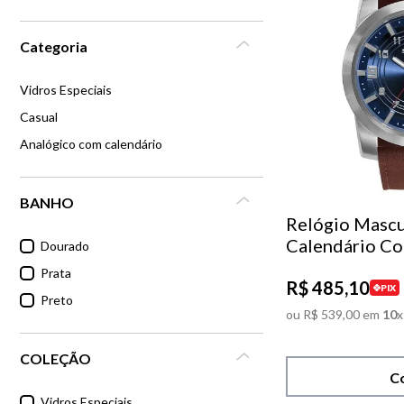
6
º
dourado
Categoria
7
º
relógio feminino rose
Vidros Especiais
Casual
8
º
quadrado
Analógico com calendário
9
º
social
BANHO
Relógio Mascu
10
º
masculino
Calendário Co
Dourado
Prata
R$
485
,
10
PIX
Preto
ou
R$
539
,
00
em
10
x
COLEÇÃO
C
Vidros Especiais