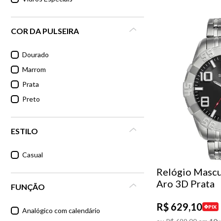
COR DA PULSEIRA
Dourado
Marrom
Prata
Preto
ESTILO
Casual
Relógio Mascu
Aro 3D Prata
FUNÇÃO
R$
629
,
10
PIX
Analógico com calendário