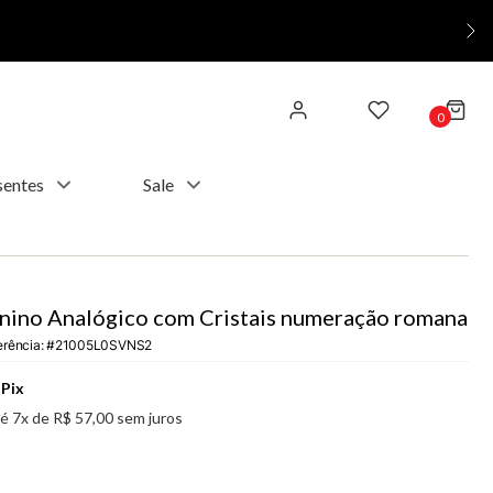
0
sentes
Sale
nino Analógico com Cristais numeração romana
erência
:
21005L0SVNS2
Pix
té
7
x de
R$
57
,
00
sem juros