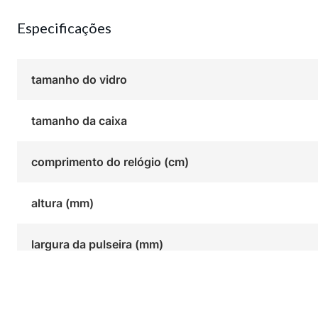
entre o ambiente profissional e o casual.
Especificações
tamanho do vidro
tamanho da caixa
comprimento do relógio (cm)
altura (mm)
largura da pulseira (mm)
Você também pode gostar