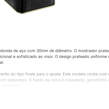
 redonda de aço com 30mm de diâmetro. O mostrador prate
ional e sofisticado ao visor. O design prateado uniforme
ar.
 fecho do tipo fivela para o ajuste. Este modelo conta com 
com segurança. O fundo da caixa é rosqueado, garantindo 
 analógico.
lico reforça o perfil clássico deste acessório feminino.
nho médio de caixa. O relógio oferece um visual equilibra