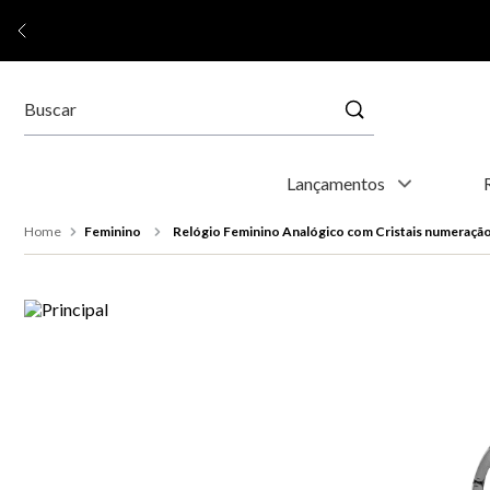
Buscar
Termos mais buscados
Lançamentos
1
º
relógio feminino
Feminino
Relógio Feminino Analógico com Cristais numeraçã
2
º
relógio masculino
3
º
relogio
4
º
kyoto
5
º
automático