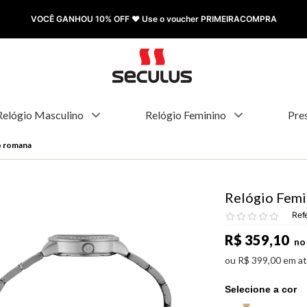
FRETE GRÁTIS à partir de R$ 499,00
Relógio Masculino
Relógio Feminino
Pre
o romana
Relógio Femi
Ref
R$
359
,
10
no 
ou
R$
399
,
00
em a