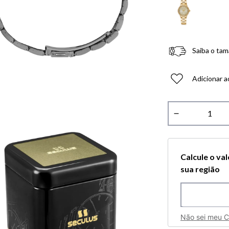
Saiba o tam
Adicionar a
－
Calcule o va
sua região
Não sei meu 