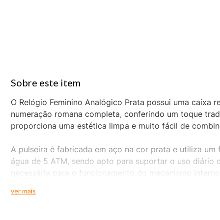
O Relógio Feminino Analógico Prata possui uma caixa
numeração romana completa, conferindo um toque tradic
proporciona uma estética limpa e muito fácil de combin
A pulseira é fabricada em aço na cor prata e utiliza um
água de 5 ATM, sendo apto para suportar o uso diário 
necessária para o funcionamento do mecanismo interno
ver mais
A numeração romana em conjunto com o acabamento metá
e versátil, ideal para quem busca elegância em um tama