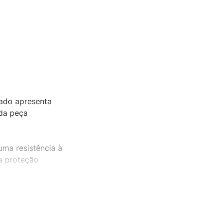
ado apresenta
 da peça
uma resistência à
a proteção
 É uma peça durável
do que transita bem