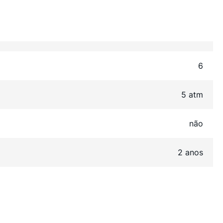
6
5 atm
não
2 anos