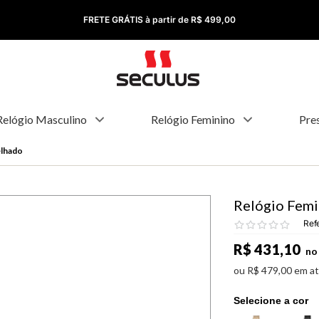
FRETE GRÁTIS à partir de R$ 499,00
Relógio Masculino
Relógio Feminino
Pre
elhado
Relógio Femi
Ref
R$
431
,
10
no 
ou
R$
479
,
00
em a