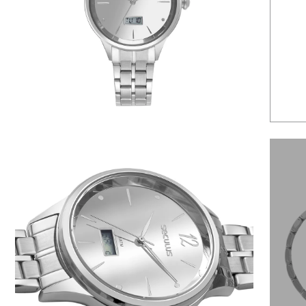
6
º
dourado
7
º
relógio feminino rose
8
º
quadrado
9
º
social
10
º
masculino