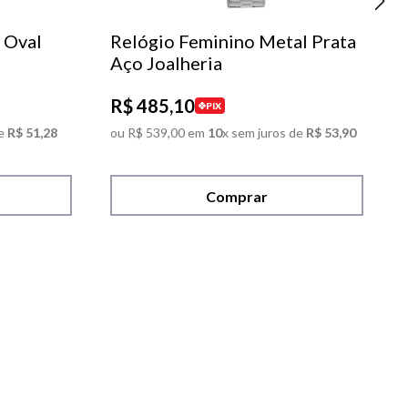
 Oval
Relógio Feminino Metal Prata
Aço Joalheria
R$
485
,
10
PIX
e
R$
51
,
28
ou
R$
539
,
00
em
10
x sem juros de
R$
53
,
90
Comprar