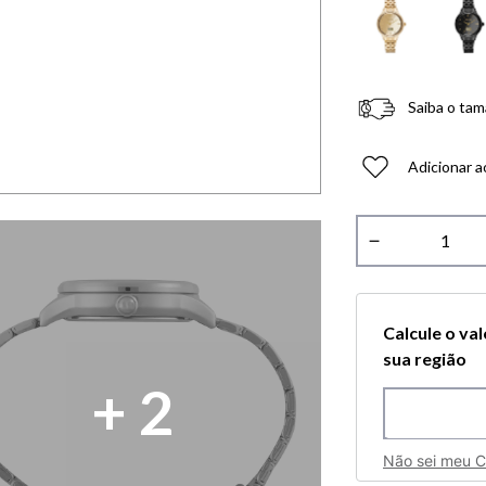
Saiba o tam
Adicionar a
－
Calcule o va
sua região
+
2
Não sei meu 