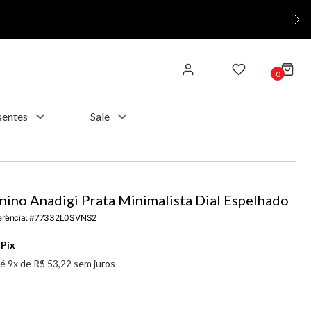
0
sentes
Sale
nino Anadigi Prata Minimalista Dial Espelhado
erência
:
77332L0SVNS2
Pix
té
9
x de
R$
53
,
22
sem juros