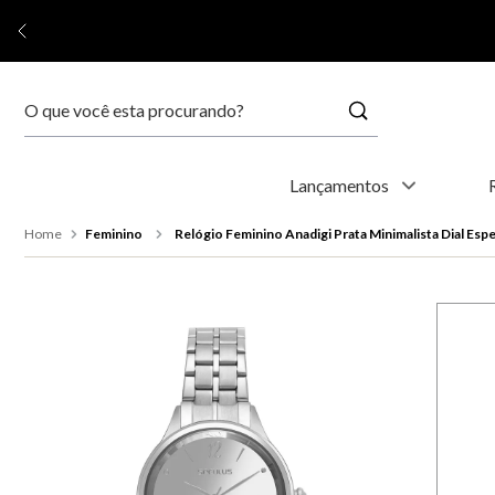
Buscar
Termos mais buscados
Lançamentos
1
º
relógio feminino
Feminino
Relógio Feminino Anadigi Prata Minimalista Dial Esp
2
º
relógio masculino
3
º
relogio
4
º
kyoto
5
º
automático