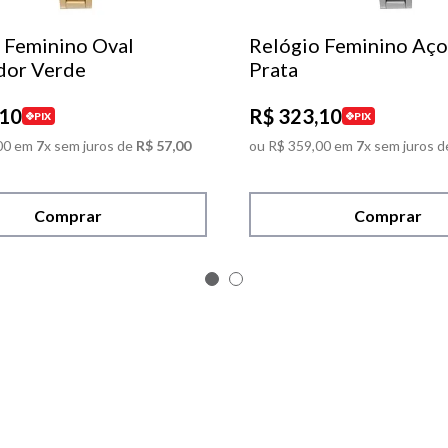
 Feminino Oval
Relógio Feminino Aço
dor Verde
Prata
10
R$
323
,
10
PIX
PIX
00
em
7
x sem juros de
R$
57
,
00
ou
R$
359
,
00
em
7
x sem juros d
Comprar
Comprar