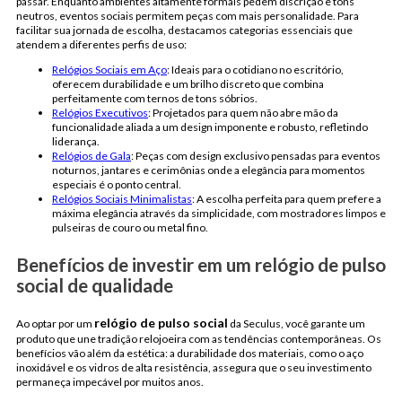
passar. Enquanto ambientes altamente formais pedem discrição e tons
neutros, eventos sociais permitem peças com mais personalidade. Para
facilitar sua jornada de escolha, destacamos categorias essenciais que
atendem a diferentes perfis de uso:
Relógios Sociais em Aço
: Ideais para o cotidiano no escritório,
oferecem durabilidade e um brilho discreto que combina
perfeitamente com ternos de tons sóbrios.
Relógios Executivos
: Projetados para quem não abre mão da
funcionalidade aliada a um design imponente e robusto, refletindo
liderança.
Relógios de Gala
: Peças com design exclusivo pensadas para eventos
noturnos, jantares e cerimônias onde a elegância para momentos
especiais é o ponto central.
Relógios Sociais Minimalistas
: A escolha perfeita para quem prefere a
máxima elegância através da simplicidade, com mostradores limpos e
pulseiras de couro ou metal fino.
Benefícios de investir em um relógio de pulso
social de qualidade
relógio de pulso social
Ao optar por um
da Seculus, você garante um
produto que une tradição relojoeira com as tendências contemporâneas. Os
benefícios vão além da estética: a durabilidade dos materiais, como o aço
inoxidável e os vidros de alta resistência, assegura que o seu investimento
permaneça impecável por muitos anos.