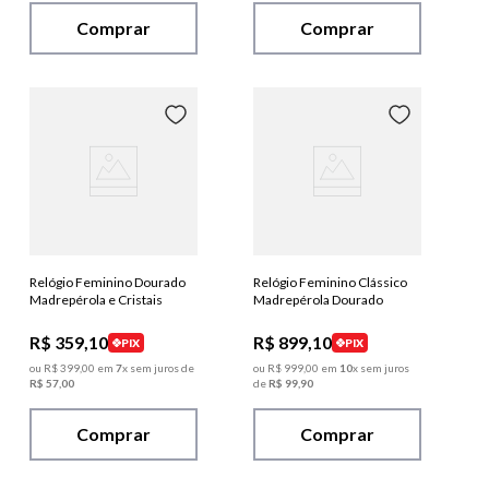
Comprar
Comprar
Relógio Feminino Dourado
Relógio Feminino Clássico
Madrepérola e Cristais
Madrepérola Dourado
R$
359
,
10
R$
899
,
10
PIX
PIX
ou
R$
399
,
00
em
7
x sem juros de
ou
R$
999
,
00
em
10
x sem juros
R$
57
,
00
de
R$
99
,
90
Comprar
Comprar