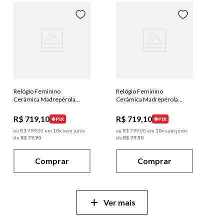
Relógio Feminino
Relógio Feminino
Cerâmica Madrepérola
Cerâmica Madrepérola
Dourado
Dourado
R$
719
,
10
R$
719
,
10
PIX
PIX
ou
R$
799
,
00
em
10
x sem juros
ou
R$
799
,
00
em
10
x sem juros
de
R$
79
,
90
de
R$
79
,
90
Comprar
Comprar