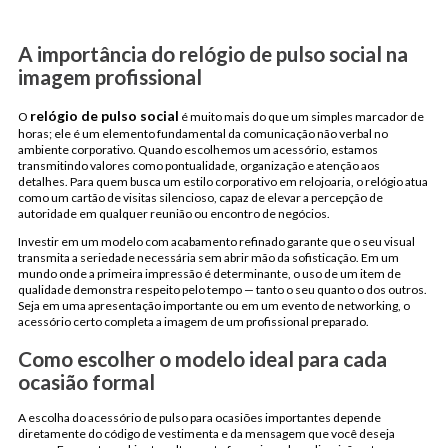
A importância do relógio de pulso social na
imagem profissional
relógio de pulso social
O
é muito mais do que um simples marcador de
horas; ele é um elemento fundamental da comunicação não verbal no
ambiente corporativo. Quando escolhemos um acessório, estamos
transmitindo valores como pontualidade, organização e atenção aos
detalhes. Para quem busca um estilo corporativo em relojoaria, o relógio atua
como um cartão de visitas silencioso, capaz de elevar a percepção de
autoridade em qualquer reunião ou encontro de negócios.
Investir em um modelo com acabamento refinado garante que o seu visual
transmita a seriedade necessária sem abrir mão da sofisticação. Em um
mundo onde a primeira impressão é determinante, o uso de um item de
qualidade demonstra respeito pelo tempo — tanto o seu quanto o dos outros.
Seja em uma apresentação importante ou em um evento de networking, o
acessório certo completa a imagem de um profissional preparado.
Como escolher o modelo ideal para cada
ocasião formal
A escolha do acessório de pulso para ocasiões importantes depende
diretamente do código de vestimenta e da mensagem que você deseja