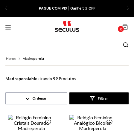
7
º
Relógio Feminino Rose
PAGUE COM PIX | Ganhe 5% OFF
8
º
Cerâmica
9
º
Quadrado
0
10
º
Masculino
Madreperola
Madreperola
99
Produtos
Filtrar