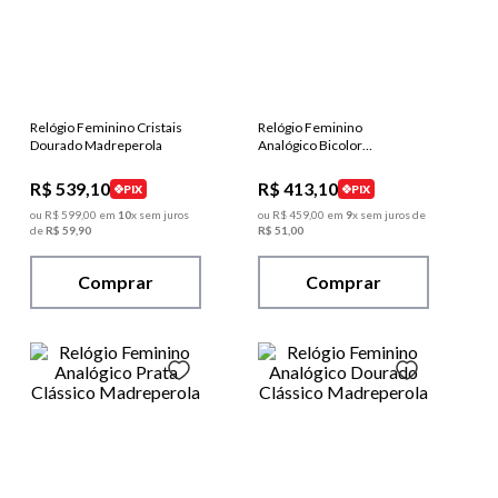
Relógio Feminino Cristais
Relógio Feminino
Dourado Madreperola
Analógico Bicolor
Madreperola
R$
539
,
10
R$
413
,
10
PIX
PIX
ou
R$
599
,
00
em
10
x sem juros
ou
R$
459
,
00
em
9
x sem juros de
de
R$
59
,
90
R$
51
,
00
Comprar
Comprar