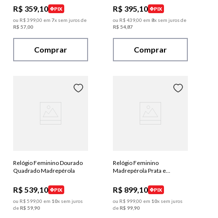
R$
359
,
10
R$
395
,
10
PIX
PIX
ou
R$
399
,
00
em
7
x sem juros de
ou
R$
439
,
00
em
8
x sem juros de
R$
57
,
00
R$
54
,
87
Comprar
Comprar
Relógio Feminino Dourado
Relógio Feminino
Quadrado Madrepérola
Madrepérola Prata e
Dourado
R$
539
,
10
R$
899
,
10
PIX
PIX
ou
R$
599
,
00
em
10
x sem juros
ou
R$
999
,
00
em
10
x sem juros
de
R$
59
,
90
de
R$
99
,
90