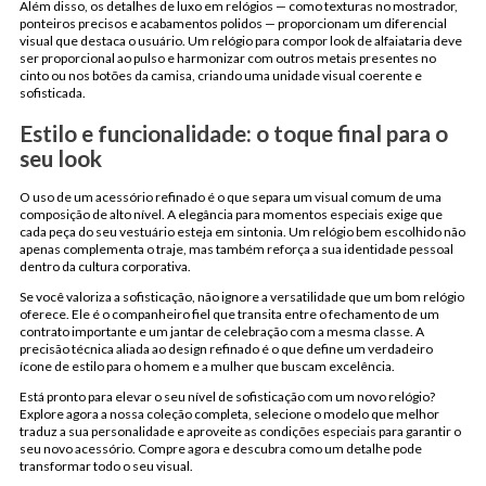
Além disso, os detalhes de luxo em relógios — como texturas no mostrador,
ponteiros precisos e acabamentos polidos — proporcionam um diferencial
visual que destaca o usuário. Um relógio para compor look de alfaiataria deve
ser proporcional ao pulso e harmonizar com outros metais presentes no
cinto ou nos botões da camisa, criando uma unidade visual coerente e
sofisticada.
Estilo e funcionalidade: o toque final para o
seu look
O uso de um acessório refinado é o que separa um visual comum de uma
composição de alto nível. A elegância para momentos especiais exige que
cada peça do seu vestuário esteja em sintonia. Um relógio bem escolhido não
apenas complementa o traje, mas também reforça a sua identidade pessoal
dentro da cultura corporativa.
Se você valoriza a sofisticação, não ignore a versatilidade que um bom relógio
oferece. Ele é o companheiro fiel que transita entre o fechamento de um
contrato importante e um jantar de celebração com a mesma classe. A
precisão técnica aliada ao design refinado é o que define um verdadeiro
ícone de estilo para o homem e a mulher que buscam excelência.
Está pronto para elevar o seu nível de sofisticação com um novo relógio?
Explore agora a nossa coleção completa, selecione o modelo que melhor
traduz a sua personalidade e aproveite as condições especiais para garantir o
seu novo acessório. Compre agora e descubra como um detalhe pode
transformar todo o seu visual.