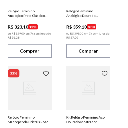
Relógio Feminino
Relógio Feminino
Analógico Prata Clássico
Analógico Dourado
Madreperola
Clássico Madreperola
R$
323
,
10
R$
359
,
10
PIX
PIX
ou
R$
359
,
00
em
7
x sem juros de
ou
R$
399
,
00
em
7
x sem juros de
R$
51
,
28
R$
57
,
00
Comprar
Comprar
33%
Relógio Feminino
Kit Relógio Feminino Aço
Madrepérola Cristais Rosé
Dourado Mostrador
Madrepérola