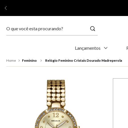
Buscar
Termos mais buscados
Lançamentos
1
º
relógio feminino
Feminino
Relógio Feminino Cristais Dourado Madreperola
2
º
relógio masculino
3
º
relogio
4
º
kyoto
5
º
automático