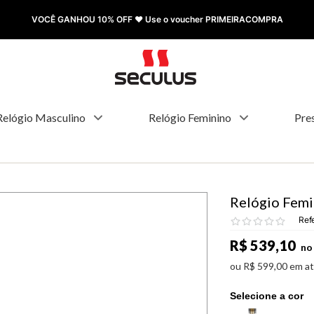
FRETE GRÁTIS à partir de R$ 499,00
Relógio Masculino
Relógio Feminino
Pre
Relógio Femi
Ref
R$
539
,
10
no 
ou
R$
599
,
00
em a