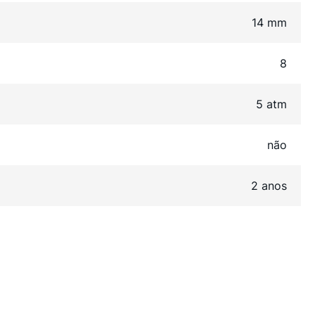
14 mm
8
5 atm
não
2 anos