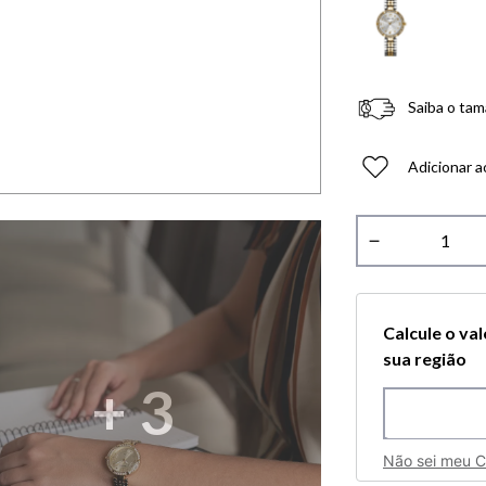
Saiba o tam
Adicionar a
－
Calcule o va
sua região
+
3
Não sei meu 