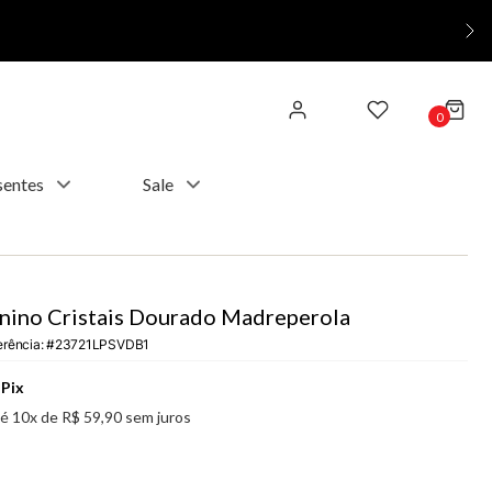
0
sentes
Sale
nino Cristais Dourado Madreperola
erência
:
23721LPSVDB1
Pix
té
10
x de
R$
59
,
90
sem juros