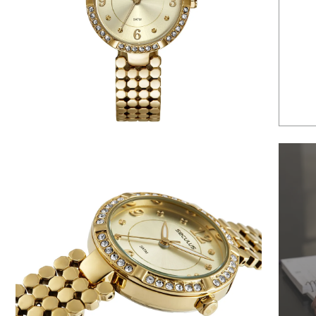
6
º
dourado
7
º
relógio feminino rose
8
º
quadrado
9
º
masculino
10
º
cerâmica