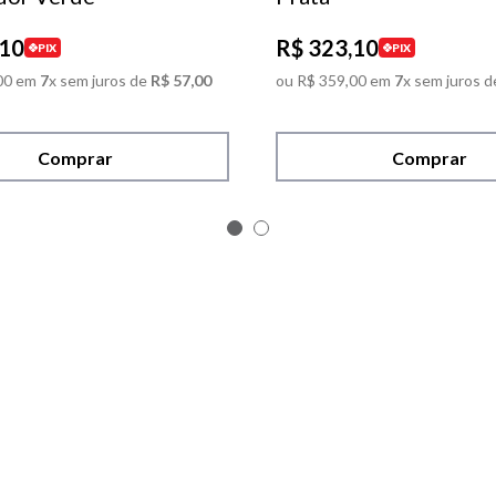
10
R$
323
,
10
PIX
PIX
00
em
7
x sem juros de
R$
57
,
00
ou
R$
359
,
00
em
7
x sem juros d
Comprar
Comprar