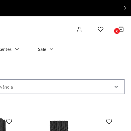
0
sentes
Sale
vância