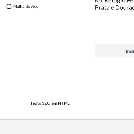
Kit Relógio F
Malha de Aço
Prata e Doura
Ind
Texto SEO em HTML