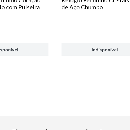
eminino Coração
Relógio Feminino Cristais
do com Pulseira
de Aço Chumbo
isponível
Indisponível