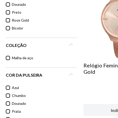
Dourado
6
º
dourado
Preto
Rose Gold
7
º
relógio feminino rose
Bicolor
8
º
quadrado
COLEÇÃO
9
º
masculino
Malha de aço
Relógio Femin
10
º
cerâmica
Gold
COR DA PULSEIRA
Azul
Chumbo
Dourado
Ind
Prata