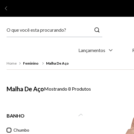
Buscar
Termos mais buscados
Lançamentos
1
º
relógio feminino
Feminino
Malha De Aço
2
º
relógio masculino
Malha De Aço
8
Produtos
3
º
relogio
4
º
kyoto
BANHO
5
º
automático
Chumbo