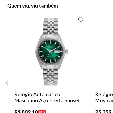
Quem viu, viu também
Relógio Automático
Relógio
Masculino Aço Efeito Sunset
Mostra
R$
809
,
10
R$
359
,
PIX