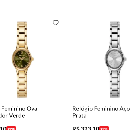
 Feminino Oval
Relógio Feminino Aço
dor Verde
Prata
10
R$
323
,
10
PIX
PIX