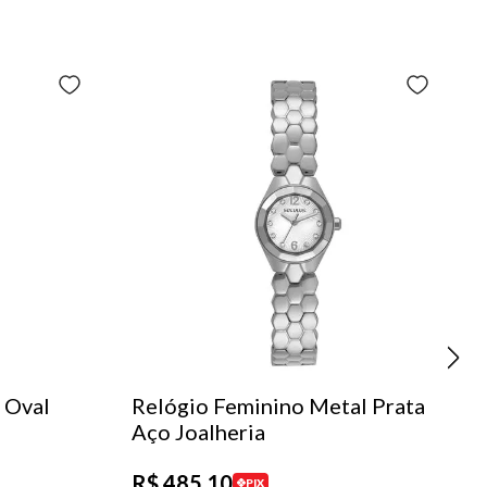
 Oval
Relógio Feminino Metal Prata
Aço Joalheria
R$
485
,
10
PIX