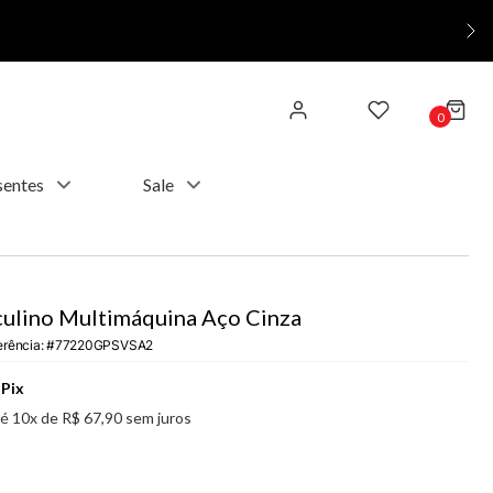
0
sentes
Sale
ulino Multimáquina Aço Cinza
erência
:
77220GPSVSA2
Pix
té
10
x de
R$
67
,
90
sem juros