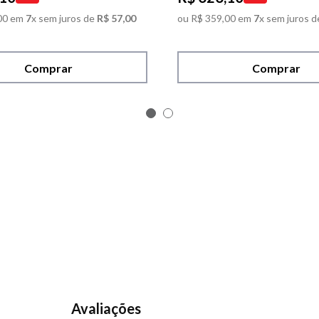
00
em
7
x sem juros de
R$
57
,
00
ou
R$
359
,
00
em
7
x sem juros d
Comprar
Comprar