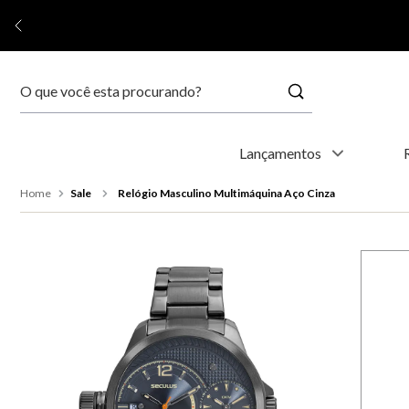
Buscar
Termos mais buscados
Lançamentos
1
º
relógio feminino
Sale
Relógio Masculino Multimáquina Aço Cinza
2
º
relógio masculino
3
º
relogio
4
º
kyoto
5
º
automático