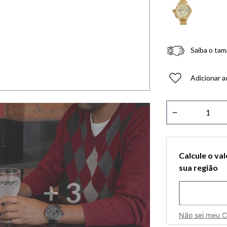
Saiba o tam
Adicionar a
－
Calcule o va
sua região
+
3
Não sei meu 