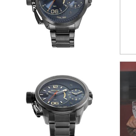
6
º
dourado
7
º
relógio feminino rose
8
º
quadrado
9
º
social
10
º
masculino