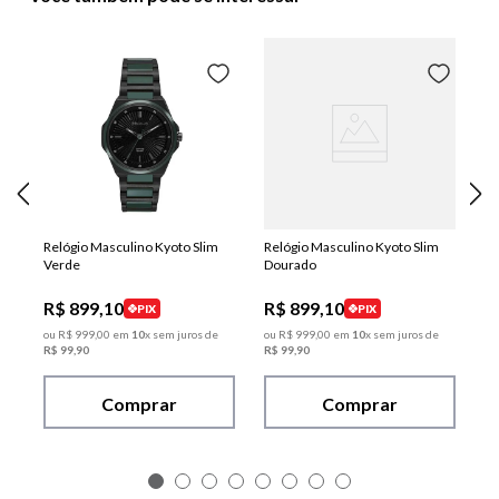
Relógio Masculino Kyoto Slim
Relógio Masculino Kyoto Slim
Verde
Dourado
R$
899
,
10
R$
899
,
10
PIX
PIX
ou
R$
999
,
00
em
10
x sem juros de
ou
R$
999
,
00
em
10
x sem juros de
R$
99
,
90
R$
99
,
90
Comprar
Comprar