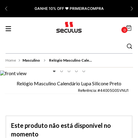
7
º
Relógio Feminino Rose
GANHE 10% OFF ❤️ PRIMEIRACOMPRA
8
º
Quadrado
9
º
Social
0
10
º
Masculino
Masculino
Relógio Masculino Calendário Lupa Silicone Preto
Relógio Masculino Calendário Lupa Silicone Preto
Referência
:
44005G0SVNU1
Este produto não está disponível no
momento