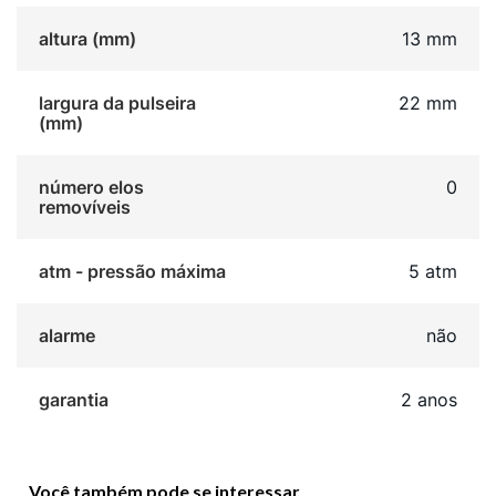
altura (mm)
13 mm
largura da pulseira
22 mm
(mm)
número elos
0
removíveis
atm - pressão máxima
5 atm
alarme
não
garantia
2 anos
Você também pode se interessar