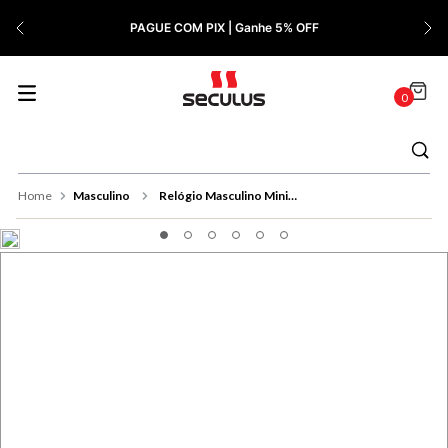
7
º
Relógio Feminino Rose
PAGUE COM PIX | Ganhe 5% OFF
8
º
Quadrado
9
º
Masculino
0
10
º
Cerâmica
Masculino
Relógio Masculino Minimalista Couro Prata