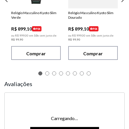
Relógio Masculino Kyoto Slim
Relógio Masculino Kyoto Slim
Verde
Dourado
R$
899
,
10
R$
899
,
10
PIX
PIX
ou
R$
999
,
00
em
10
x sem juros de
ou
R$
999
,
00
em
10
x sem juros de
R$
99
,
90
R$
99
,
90
Comprar
Comprar
Avaliações
Carregando…