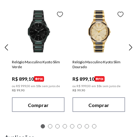
Relógio Masculino Kyoto Slim
Relógio Masculino Kyoto Slim
Verde
Dourado
R$
899
,
10
R$
899
,
10
PIX
PIX
ou
R$
999
,
00
em
10
x sem juros de
ou
R$
999
,
00
em
10
x sem juros de
R$
99
,
90
R$
99
,
90
Comprar
Comprar