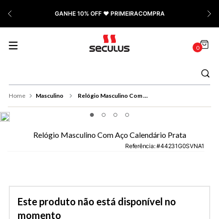
7
º
Relógio Feminino Rose
GANHE 10% OFF ❤️ PRIMEIRACOMPRA
8
º
Quadrado
9
º
Masculino
0
10
º
Cerâmica
Masculino
Relógio Masculino Com Aço Calendário Prata
Relógio Masculino Com Aço Calendário Prata
Referência
:
44231G0SVNA1
Este produto não está disponível no
momento