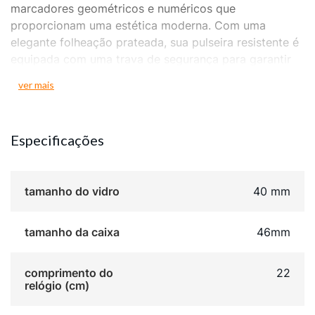
marcadores geométricos e numéricos que
proporcionam uma estética moderna. Com uma
elegante folheação prateada, sua pulseira resistente é
equipada com uma trava de segurança para garantir
durabilidade e segurança. Com uma caixa de 4,6 cm
ver mais
de diâmetro, este relógio oferece um ajuste perfeito
para pulsos de todos os tamanhos, garantindo
conforto e elegância em todas as ocasiões.
Especificações
tamanho do vidro
40 mm
tamanho da caixa
46mm
comprimento do
22
relógio (cm)