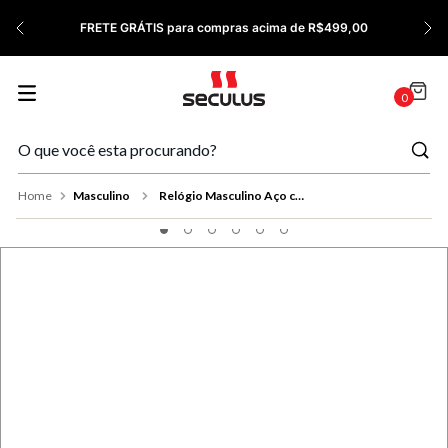
7
º
Relógio Feminino Rose
FRETE GRÁTIS para compras acima de R$499,00
8
º
Cerâmica
9
º
Quadrado
0
10
º
Masculino
Masculino
Relógio Masculino Aço com Calendário Dourado