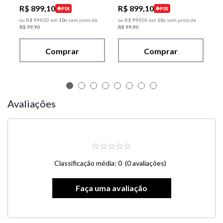
R$
899
,
10
R$
899
,
10
PIX
PIX
ou
R$
999
,
00
em
10
x sem juros de
ou
R$
999
,
00
em
10
x sem juros de
R$
99
,
90
R$
99
,
90
Comprar
Comprar
Avaliações
Classificação média: 0
(0 avaliações)