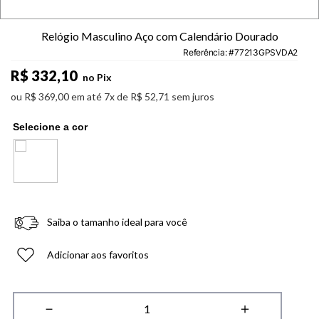
Relógio Masculino Aço com Calendário Dourado
Referência
:
77213GPSVDA2
R$
332
,
10
no Pix
ou
R$
369
,
00
em até
7
x de
R$
52
,
71
sem juros
Saiba o tamanho ideal para você
Adicionar aos favoritos
－
＋