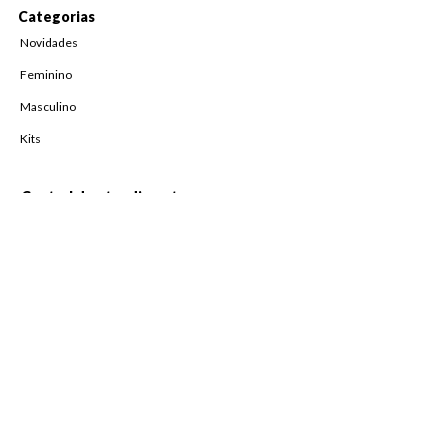
Categorias
Novidades
Feminino
Masculino
Kits
Central de atendimento
Fale Conosco
Horário de atendimento
De Segunda à Sexta,
das 08h às 18h
Pague com