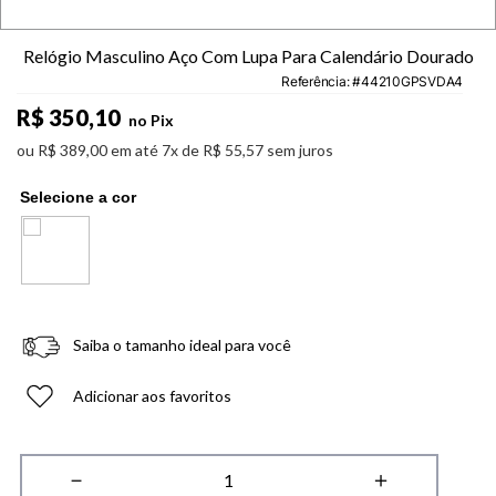
Relógio Masculino Aço Com Lupa Para Calendário Dourado
Referência
:
44210GPSVDA4
R$
350
,
10
no Pix
ou
R$
389
,
00
em até
7
x de
R$
55
,
57
sem juros
Saiba o tamanho ideal para você
Adicionar aos favoritos
－
＋