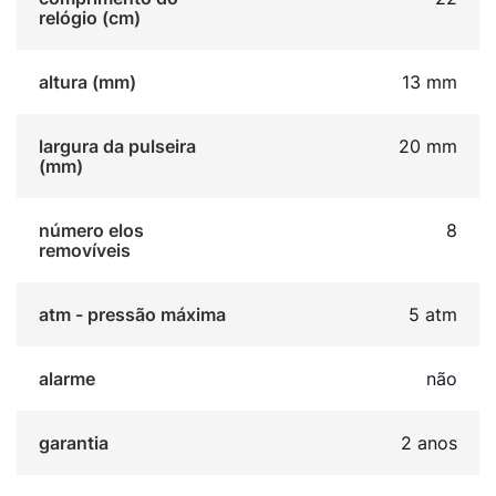
relógio (cm)
altura (mm)
13 mm
largura da pulseira
20 mm
(mm)
número elos
8
removíveis
atm - pressão máxima
5 atm
alarme
não
garantia
2 anos