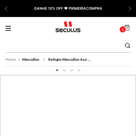
7
º
Cerâmica
GANHE 10% OFF ❤️ PRIMEIRACOMPRA
8
º
Relógio Feminino Rose
9
º
Quadrado
0
10
º
Cronógrafo
Masculino
Relógio Masculino Aço Com Lupa Para Calendário Dourado