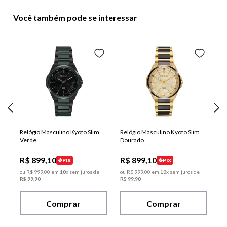
Você também pode se interessar
Relógio Masculino Kyoto Slim
Relógio Masculino Kyoto Slim
Verde
Dourado
R$
899
,
10
R$
899
,
10
PIX
PIX
ou
R$
999
,
00
em
10
x sem juros de
ou
R$
999
,
00
em
10
x sem juros de
R$
99
,
90
R$
99
,
90
Comprar
Comprar