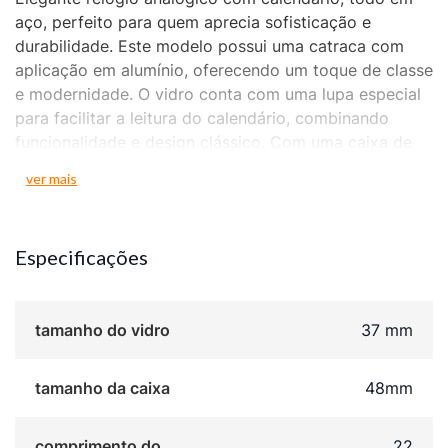
aço, perfeito para quem aprecia sofisticação e
durabilidade. Este modelo possui uma catraca com
aplicação em alumínio, oferecendo um toque de classe
e modernidade. O vidro conta com uma lupa especial
para facilitar a leitura do calendário, combinando
funcionalidade e design clássico. Com uma caixa de
4,8 cm de diâmetro, o relógio veste bem em todos os
ver mais
tamanhos de pulso, garantindo conforto e estilo. As
marcações na catraca e a pulseira mesclada em aço
escovado e polido proporcionam um visual refinado,
Especificações
tornando este relógio um acessório indispensável para
qualquer ocasião.
tamanho do vidro
37 mm
tamanho da caixa
48mm
comprimento do
22