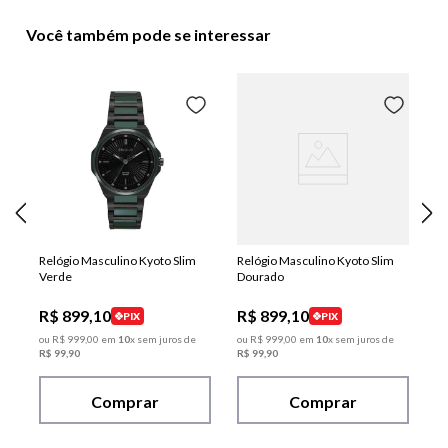
Você também pode se interessar
Relógio Masculino Kyoto Slim
Relógio Masculino Kyoto Slim
Verde
Dourado
R$
899
,
10
R$
899
,
10
PIX
PIX
ou
R$
999
,
00
em
10
x sem juros de
ou
R$
999
,
00
em
10
x sem juros de
R$
99
,
90
R$
99
,
90
Comprar
Comprar