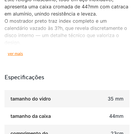
apresenta uma caixa cromada de 44?mm com catraca
em alumínio, unindo resistência e leveza.
O mostrador preto traz index completo e um
calendário vazado às 3?h, que revela discretamente o
disco interno — um detalhe técnico que valoriza o
design.
A pulseira de aço prata, com fecho lateral, garante
ver mais
conforto e segurança.
Com resistência à água de 5?ATM, este modelo é ideal
para o uso diário, combinando estilo contemporâneo,
Especificações
praticidade.
tamanho do vidro
35 mm
tamanho da caixa
44mm
comprimento do
23cm