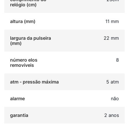
relógio (cm)
altura (mm)
11 mm
largura da pulseira
22 mm
(mm)
número elos
8
removíveis
atm - pressão máxima
5 atm
alarme
não
garantia
2 anos