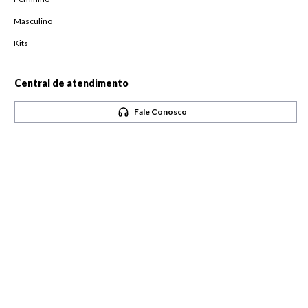
Masculino
Kits
Central de atendimento
Fale Conosco
Horário de atendimento
De Segunda à Sexta,
das 08h às 18h
Pague com
Siga-nos