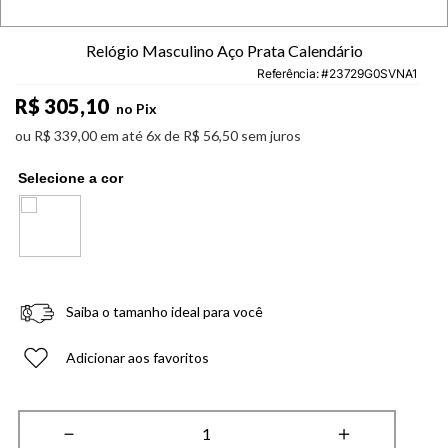
Relógio Masculino Aço Prata Calendário
Referência
:
23729G0SVNA1
R$
305
,
10
no Pix
ou
R$
339
,
00
em até
6
x de
R$
56
,
50
sem juros
Saiba o tamanho ideal para você
Adicionar aos favoritos
－
＋