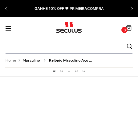
7
º
Relógio Feminino Rose
GANHE 10% OFF ❤️ PRIMEIRACOMPRA
8
º
Quadrado
9
º
Masculino
0
10
º
Cerâmica
Masculino
Relógio Masculino Aço Prata Calendário