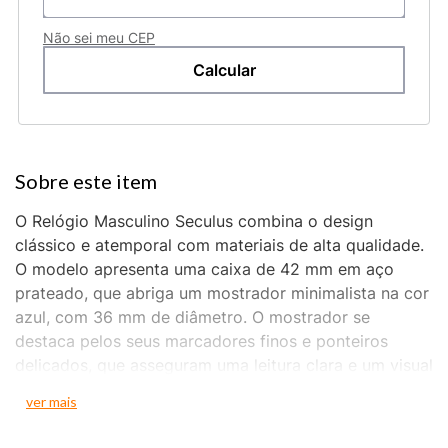
Não sei meu CEP
O Relógio Masculino Seculus combina o design
clássico e atemporal com materiais de alta qualidade.
O modelo apresenta uma caixa de 42 mm em aço
prateado, que abriga um mostrador minimalista na cor
azul, com 36 mm de diâmetro. O mostrador se
destaca pelos seus marcadores finos e ponteiros
delicados, que asseguram uma leitura clara e um visual
alinhado. A pulseira em couro legítimo preto oferece
ver mais
conforto e adiciona um toque de sofisticação clássica
ao relógio. O fecho do tipo fivela é prático e permite