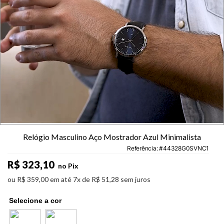
Relógio Masculino Aço Mostrador Azul Minimalista
Referência
:
44328G0SVNC1
R$
323
,
10
no Pix
ou
R$
359
,
00
em até
7
x de
R$
51
,
28
sem juros