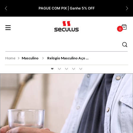
7
º
Relógio Feminino Rose
PAGUE COM PIX | Ganhe 5% OFF
8
º
Quadrado
9
º
Social
0
10
º
Masculino
Masculino
Relógio Masculino Aço Mostrador Azul Minimalista