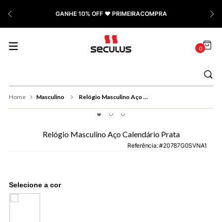
7
º
Relógio Feminino Rose
GANHE 10% OFF ❤️ PRIMEIRACOMPRA
8
º
Quadrado
9
º
Social
0
10
º
Azul
Masculino
Relógio Masculino Aço Calendário Prata
Relógio Masculino Aço Calendário Prata
Referência
:
20787G0SVNA1