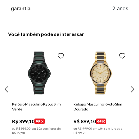
garantia
2 anos
Você também pode se interessar
Relógio Masculino Kyoto Slim
Relógio Masculino Kyoto Slim
Verde
Dourado
R$
899
,
10
R$
899
,
10
PIX
PIX
ou
R$
999
,
00
em
10
x sem juros de
ou
R$
999
,
00
em
10
x sem juros de
R$
99
,
90
R$
99
,
90