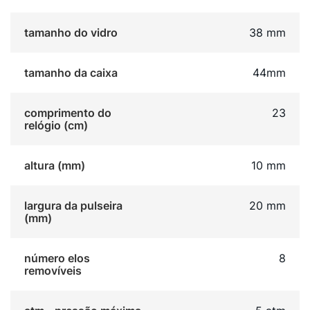
Com resistência à água de 5 ATM, este relógio é um
companheiro confiável para o dia a dia. O mostrador
tamanho do vidro
38 mm
azul adiciona um toque de personalidade e estilo. É o
acessório ideal para quem busca versatilidade e
funcionalidade em uma só peça.
tamanho da caixa
44mm
comprimento do
23
relógio (cm)
altura (mm)
10 mm
largura da pulseira
20 mm
(mm)
número elos
8
removíveis