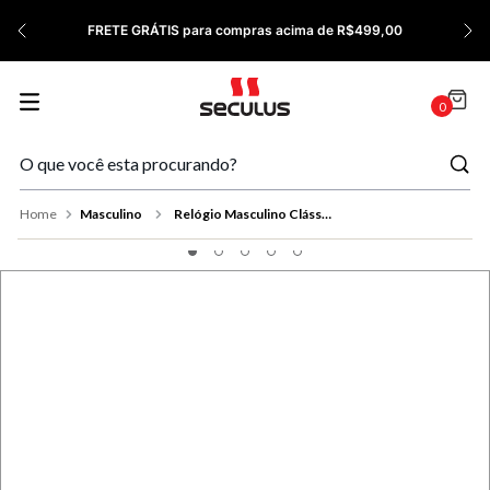
7
º
Relógio Feminino Rose
FRETE GRÁTIS para compras acima de R$499,00
8
º
Quadrado
9
º
Social
0
10
º
Masculino
Masculino
Relógio Masculino Clássico Aço Azul Calendário