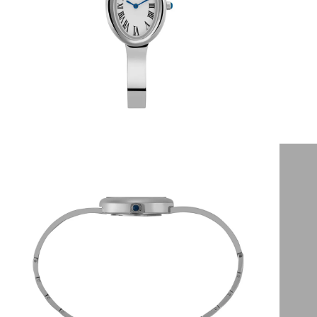
6
º
dourado
7
º
relógio feminino rose
8
º
quadrado
9
º
social
10
º
azul