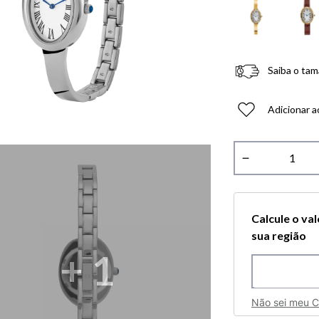
Saiba o tam
Adicionar a
－
Calcule o va
sua região
+
1
Não sei meu 