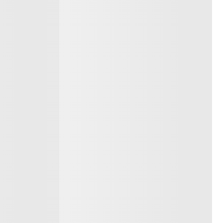
 Oval
Relógio Feminino Metal Prata
Aço Joalheria
R$
485
,
10
PIX
e
R$
51
,
28
ou
R$
539
,
00
em
10
x sem juros de
R$
53
,
90
Comprar