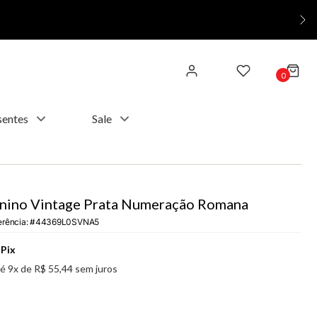
0
sentes
Sale
inino Vintage Prata Numeração Romana
erência
:
44369L0SVNA5
Pix
té
9
x de
R$
55
,
44
sem juros