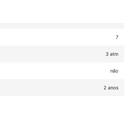
7
3 atm
não
2 anos