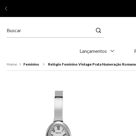
Buscar
Termos mais buscados
Lançamentos
1
º
relógio feminino
Feminino
Relógio Feminino Vintage Prata Numeração Romana
2
º
relógio masculino
3
º
relogio
4
º
kyoto
5
º
automático