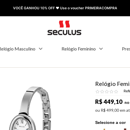
FRETE GRÁTIS à partir de R$ 499,00
Relógio Masculino
Relógio Feminino
Pre
Relógio Fem
Ref
R$
449
,
10
no 
ou
R$
499
,
00
em a