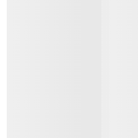
Relógio Automático
Relógio
Masculino Aço Efeito Sunset
Mostra
R$
809
,
10
R$
359
,
PIX
ou
R$
899
,
00
em
10
x sem juros de
R$
89
,
90
ou
R$
399
,
Comprar
Você também pode se interessar