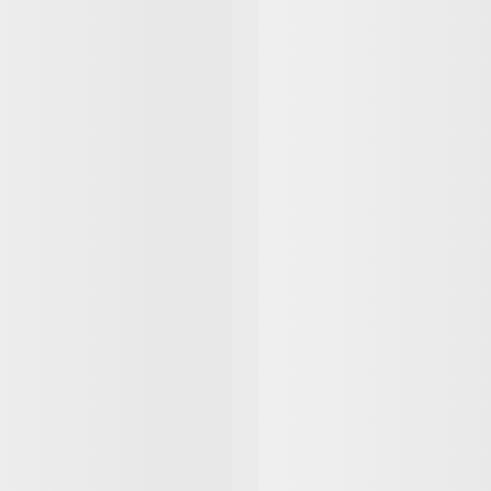
 Feminino Oval
Relógio Feminino Aço
dor Verde
Prata
10
R$
323
,
10
PIX
PIX
00
em
7
x sem juros de
R$
57
,
00
ou
R$
359
,
00
em
7
x sem juros d
Comprar
Comprar