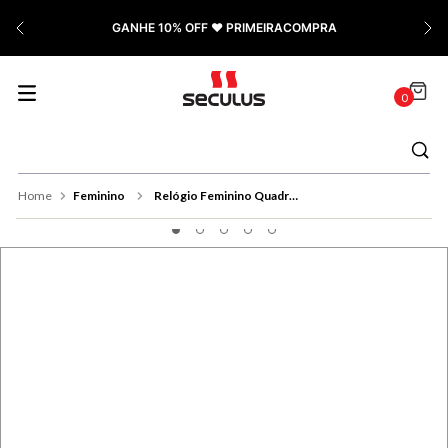
7
º
Cerâmica
GANHE 10% OFF ❤️ PRIMEIRACOMPRA
8
º
Relógio Feminino Rose
9
º
Quadrado
0
10
º
Cronógrafo
Feminino
Relógio Feminino Quadrado Cristais Rosé