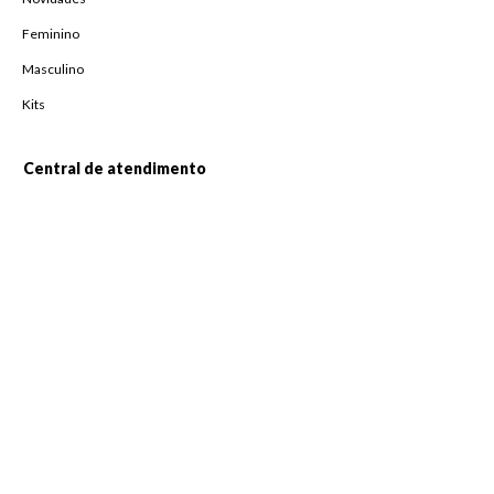
Feminino
Masculino
Kits
Central de atendimento
Fale Conosco
Horário de atendimento
De Segunda à Sexta,
das 08h às 18h
Pague com
Siga-nos