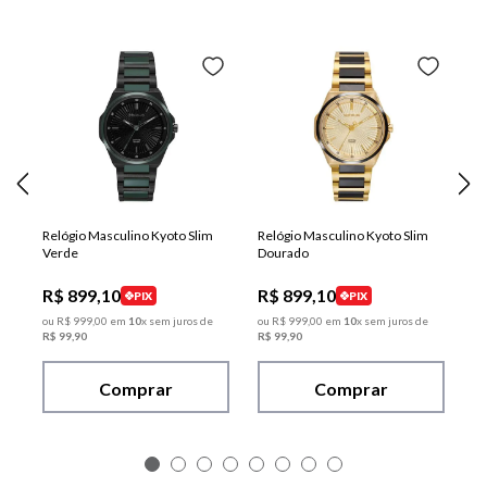
Relógio Masculino Kyoto Slim
Relógio Masculino Kyoto Slim
Verde
Dourado
R$
899
,
10
R$
899
,
10
PIX
PIX
ou
R$
999
,
00
em
10
x sem juros de
ou
R$
999
,
00
em
10
x sem juros de
R$
99
,
90
R$
99
,
90
Comprar
Comprar