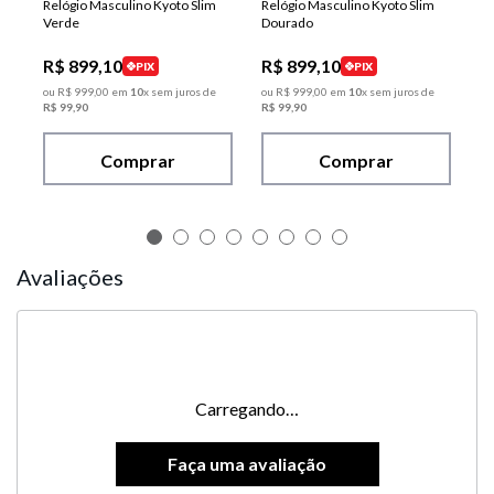
Relógio Masculino Kyoto Slim
Relógio Masculino Kyoto Slim
Verde
Dourado
R$
899
,
10
R$
899
,
10
PIX
PIX
ou
R$
999
,
00
em
10
x sem juros de
ou
R$
999
,
00
em
10
x sem juros de
R$
99
,
90
R$
99
,
90
Comprar
Comprar
Avaliações
Carregando…