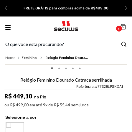
7
º
Relógio Feminino Rose
FRETE GRÁTIS para compras acima de R$499,00
8
º
Cerâmica
9
º
Quadrado
0
10
º
Masculino
Feminino
Relógio Feminino Dourado Catraca serrilhada
Relógio Feminino Dourado Catraca serrilhada
Referência
:
77326LPSKDA1
R$
449
,
10
no Pix
ou
R$
499
,
00
em até
9
x de
R$
55
,
44
sem juros