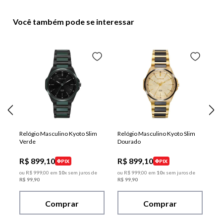
Você também pode se interessar
Relógio Masculino Kyoto Slim
Relógio Masculino Kyoto Slim
Verde
Dourado
R$
899
,
10
R$
899
,
10
PIX
PIX
ou
R$
999
,
00
em
10
x sem juros de
ou
R$
999
,
00
em
10
x sem juros de
R$
99
,
90
R$
99
,
90
Comprar
Comprar