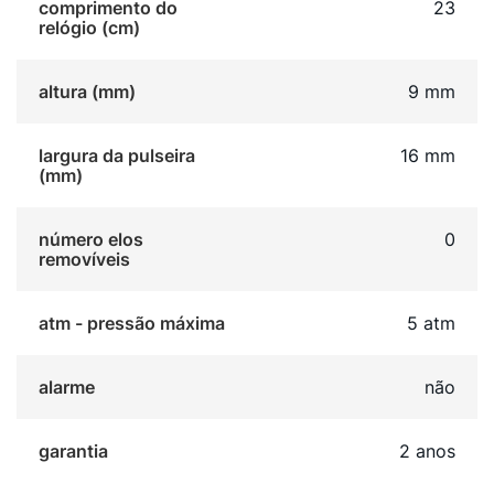
comprimento do
23
relógio (cm)
altura (mm)
9 mm
largura da pulseira
16 mm
(mm)
número elos
0
removíveis
atm - pressão máxima
5 atm
alarme
não
garantia
2 anos