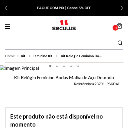
7
º
Relógio Feminino Rose
PAGUE COM PIX | Ganhe 5% OFF
8
º
Cerâmica
9
º
Quadrado
0
10
º
Masculino
Kit
Feminino Kit
Kit Relógio Feminino Bodas Malha de Aço Dourado
Kit Relógio Feminino Bodas Malha de Aço Dourado
Referência
:
23701LPSKDA1
Este produto não está disponível no
momento