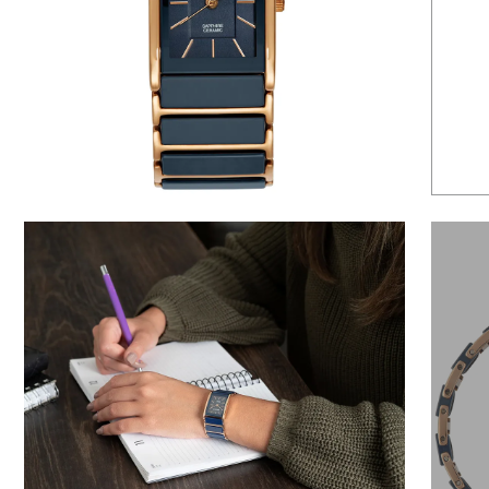
6
º
dourado
7
º
relógio feminino rose
8
º
cerâmica
9
º
quadrado
10
º
masculino