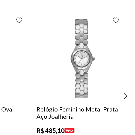
 Oval
Relógio Feminino Metal Prata
Aço Joalheria
R$
485
,
10
PIX