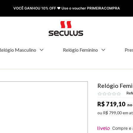
VOCÊ GANHOU 10% OFF ❤️ Use o voucher PRIMEIRACOMPRA
Relógio Masculino
Relógio Feminino
Pre
Relógio Femi
Ref
R$
719
,
10
no 
ou
R$
799
,
00
em a
Compre e