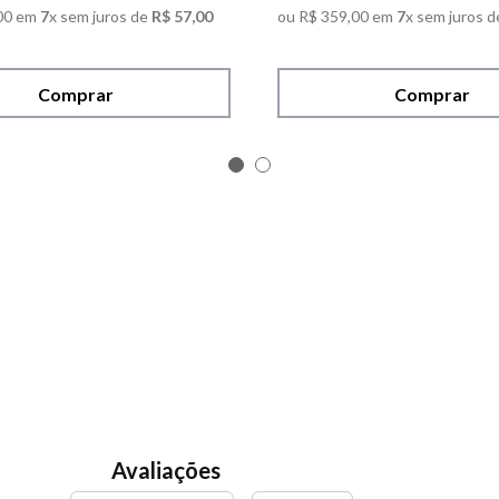
00
em
7
x sem juros de
R$
57
,
00
ou
R$
359
,
00
em
7
x sem juros d
Comprar
Comprar