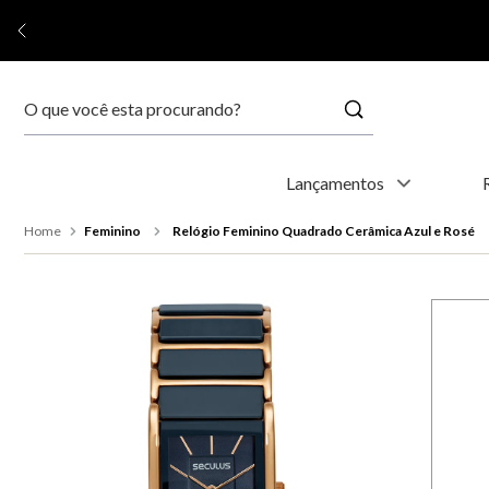
Buscar
Termos mais buscados
Lançamentos
1
º
kyoto
Feminino
Relógio Feminino Quadrado Cerâmica Azul e Rosé
2
º
relógio feminino
3
º
relógio masculino
4
º
relogio
5
º
automático