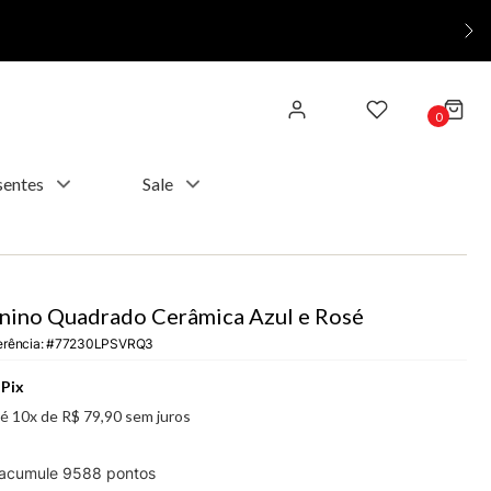
0
sentes
Sale
nino Quadrado Cerâmica Azul e Rosé
erência
:
77230LPSVRQ3
Pix
té
10
x de
R$
79
,
90
sem juros
 acumule
9588
pontos