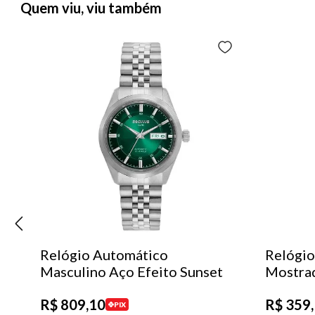
Quem viu, viu também
Relógio Automático
Relógio
Masculino Aço Efeito Sunset
Mostra
R$
809
,
10
R$
359
,
PIX