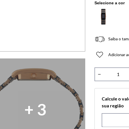
Saiba o tam
Adicionar a
－
Calcule o va
+
3
sua região