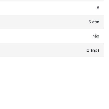
8
5 atm
não
2 anos