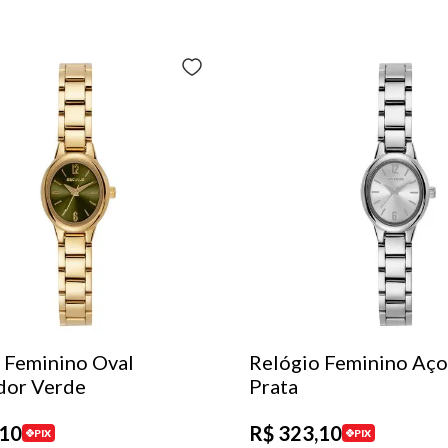
 Feminino Oval
Relógio Feminino Aço
dor Verde
Prata
10
R$
323
,
10
PIX
PIX