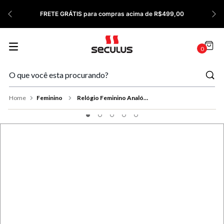
7
º
Relógio Feminino Rose
FRETE GRÁTIS para compras acima de R$499,00
8
º
Quadrado
9
º
Masculino
0
10
º
Cerâmica
Feminino
Relógio Feminino Analógico Oval Prata Vidro Facetado