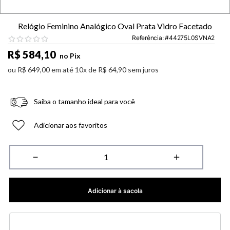
Relógio Feminino Analógico Oval Prata Vidro Facetado
Referência
:
44275L0SVNA2
R$
584
,
10
no Pix
ou
R$
649
,
00
em até
10
x de
R$
64
,
90
sem juros
Saiba o tamanho ideal para você
Adicionar aos favoritos
－
＋
Adicionar à sacola