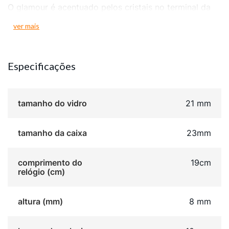
O glamour é acentuado pelos cristais no terminal da
caixa, que fazem a transição para a pulseira. O design
ver mais
da pulseira é um show à parte, combinando a
modernidade da malha de aço com uma parte regular
sólida, proporcionando conforto e estilo.
Especificações
Finalizado com um prático fecho joalheria, este relógio
com 5 ATM de resistência à água é perfeito para a
tamanho do vidro
21 mm
mulher que busca um acessório com design único e
um brilho inconfundível.
tamanho da caixa
23mm
comprimento do
19cm
relógio (cm)
altura (mm)
8 mm