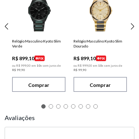
Relógio Masculino Kyoto Slim
Relógio Masculino Kyoto Slim
Verde
Dourado
R$
899
,
10
R$
899
,
10
PIX
PIX
ou
R$
999
,
00
em
10
x sem juros de
ou
R$
999
,
00
em
10
x sem juros de
R$
99
,
90
R$
99
,
90
Comprar
Comprar
Avaliações