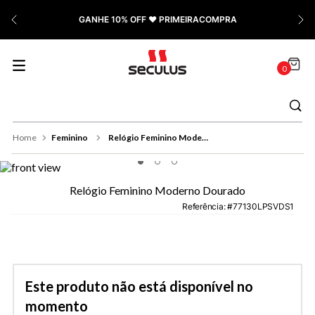
7
º
Cerâmica
GANHE 10% OFF ❤️ PRIMEIRACOMPRA
8
º
Relógio Feminino Rose
9
º
Quadrado
0
10
º
Cronógrafo
Feminino
Relógio Feminino Moderno Dourado
Relógio Feminino Moderno Dourado
Referência
:
77130LPSVDS1
Este produto não está disponível no
momento