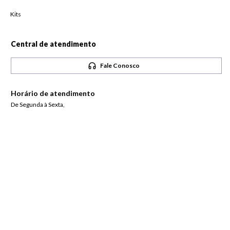
Kits
Central de atendimento
Fale Conosco
Horário de atendimento
De Segunda à Sexta,
das 08h às 18h
Pague com
Siga-nos