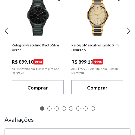
Relógio Masculino Kyoto Slim
Relógio Masculino Kyoto Slim
Verde
Dourado
R$
899
,
10
R$
899
,
10
PIX
PIX
ou
R$
999
,
00
em
10
x sem juros de
ou
R$
999
,
00
em
10
x sem juros de
R$
99
,
90
R$
99
,
90
Comprar
Comprar
Avaliações