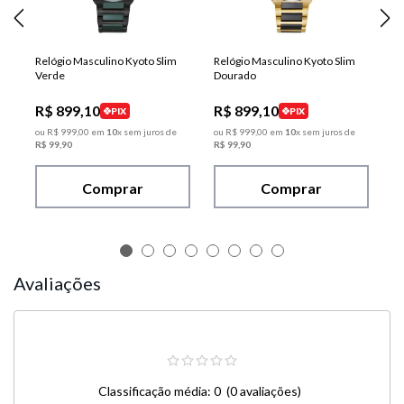
Relógio Masculino Kyoto Slim
Relógio Masculino Kyoto Slim
Verde
Dourado
R$
899
,
10
R$
899
,
10
PIX
PIX
ou
R$
999
,
00
em
10
x sem juros de
ou
R$
999
,
00
em
10
x sem juros de
R$
99
,
90
R$
99
,
90
Comprar
Comprar
Avaliações
Classificação média: 0
(0 avaliações)