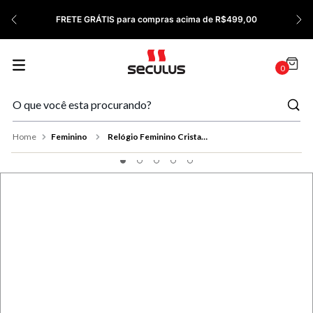
7
º
Cerâmica
FRETE GRÁTIS para compras acima de R$499,00
8
º
Relógio Feminino Rose
9
º
Quadrado
0
10
º
Cronógrafo
Feminino
Relógio Feminino Cristais Dourado