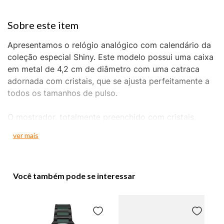
Apresentamos o relógio analógico com calendário da
coleção especial Shiny. Este modelo possui uma caixa
em metal de 4,2 cm de diâmetro com uma catraca
adornada com cristais, que se ajusta perfeitamente a
todos os tamanhos de pulso.
O mostrador, totalmente preenchido com cristais,
irradia elegância e brilho. A pulseira em aço, super
ver mais
resistente, completa o design sofisticado, tornando
este relógio uma peça deslumbrante e durável para
qualquer ocasião.
Você também pode se interessar