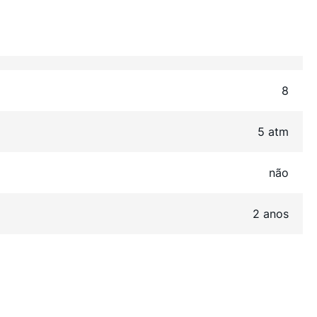
8
5 atm
não
2 anos