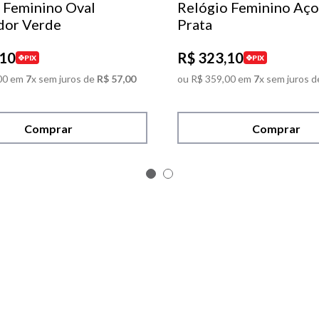
 Feminino Oval
Relógio Feminino Aço
dor Verde
Prata
10
R$
323
,
10
PIX
PIX
00
em
7
x sem juros de
R$
57
,
00
ou
R$
359
,
00
em
7
x sem juros d
Comprar
Comprar