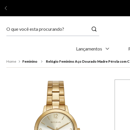
Buscar
Termos mais buscados
Lançamentos
1
º
kyoto
Feminino
Relógio Feminino Aço Dourado Madre Pérola com Cr
2
º
relógio feminino
3
º
relógio masculino
4
º
relogio
5
º
automático