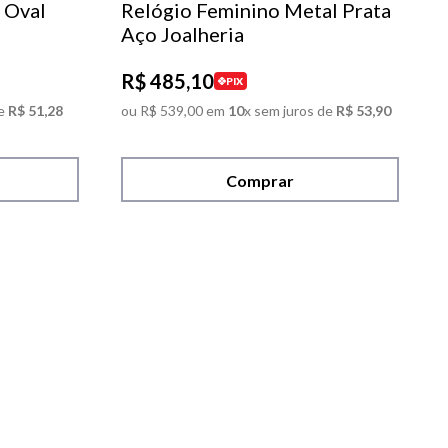
 Oval
Relógio Feminino Metal Prata
Aço Joalheria
R$
485
,
10
PIX
e
R$
51
,
28
ou
R$
539
,
00
em
10
x sem juros de
R$
53
,
90
Comprar