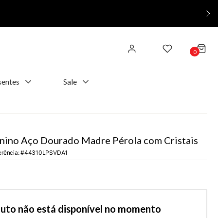
0
sentes
Sale
nino Aço Dourado Madre Pérola com Cristais
erência
:
44310LPSVDA1
duto não está disponível no momento