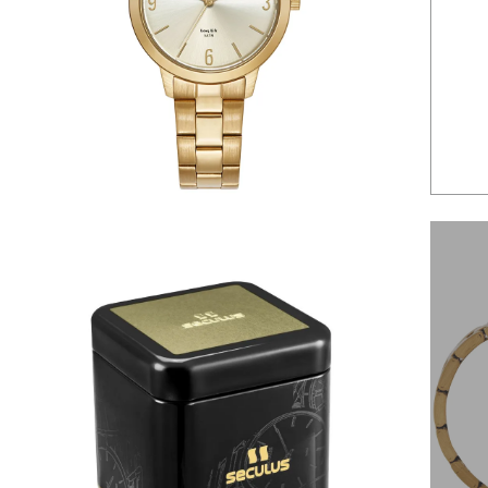
6
º
dourado
7
º
relógio feminino rose
8
º
cerâmica
9
º
quadrado
10
º
masculino