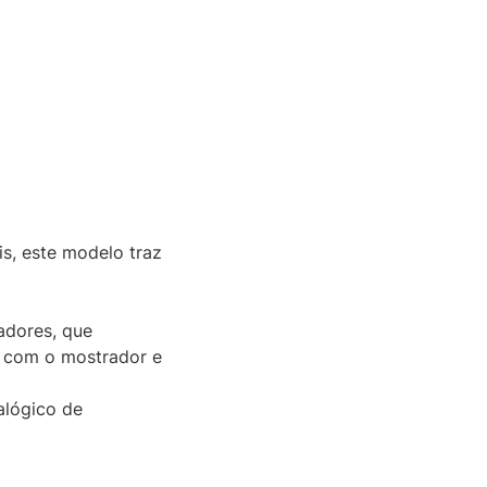
s, este modelo traz
adores, que
m com o mostrador e
alógico de