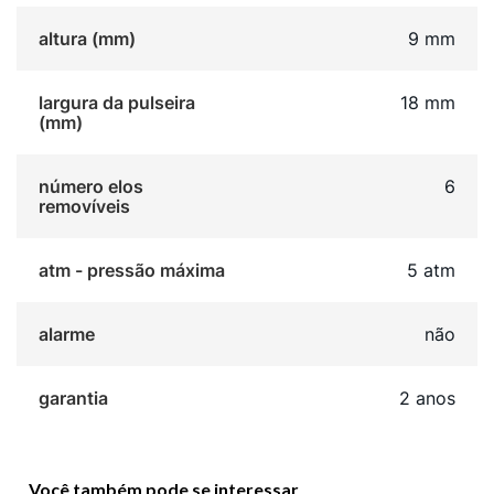
altura (mm)
9 mm
largura da pulseira
18 mm
(mm)
número elos
6
removíveis
atm - pressão máxima
5 atm
alarme
não
garantia
2 anos
Você também pode se interessar