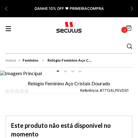
7
º
Relógio Feminino Rose
GANHE 10% OFF ❤️ PRIMEIRACOMPRA
8
º
Quadrado
9
º
Masculino
0
10
º
Cerâmica
Feminino
Relógio Feminino Aço Cristais Dourado
Relógio Feminino Aço Cristais Dourado
Referência
:
77124LPSVDS1
Este produto não está disponível no
momento