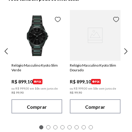
Relógio Masculino Kyoto Slim
Relógio Masculino Kyoto Slim
Verde
Dourado
R$
899
,
10
R$
899
,
10
PIX
PIX
ou
R$
999
,
00
em
10
x sem juros de
ou
R$
999
,
00
em
10
x sem juros de
R$
99
,
90
R$
99
,
90
Comprar
Comprar