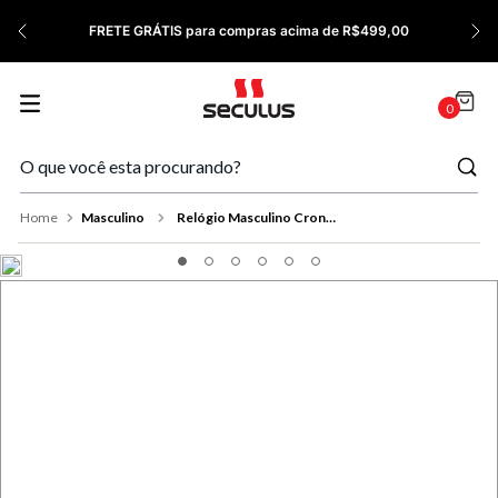
7
º
Relógio Feminino Rose
FRETE GRÁTIS para compras acima de R$499,00
8
º
Quadrado
9
º
Social
0
10
º
Masculino
Masculino
Relógio Masculino Cronógrafo Dourado