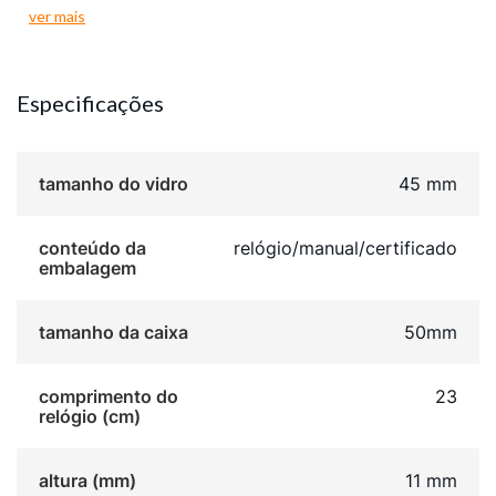
sofisticado, que marca presença e que combina com
ver mais
diversas ocasiões. Esse relógio possui a caixa em 5
cm de tamanho.
Especificações
tamanho do vidro
45 mm
conteúdo da
relógio/manual/certificado
embalagem
tamanho da caixa
50mm
comprimento do
23
relógio (cm)
altura (mm)
11 mm