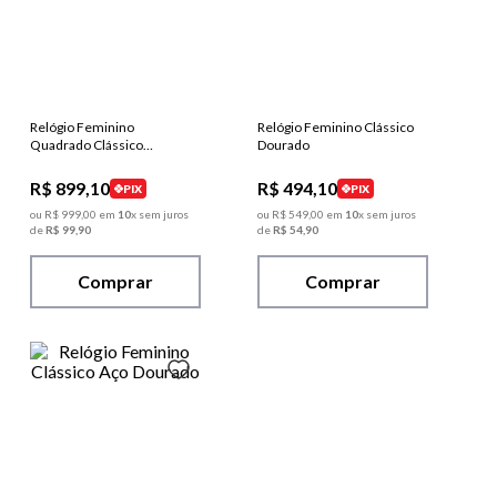
Relógio Feminino
Relógio Feminino Clássico
Quadrado Clássico
Dourado
Dourado
R$
899
,
10
R$
494
,
10
PIX
PIX
ou
R$
999
,
00
em
10
x sem juros
ou
R$
549
,
00
em
10
x sem juros
de
R$
99
,
90
de
R$
54
,
90
Comprar
Comprar