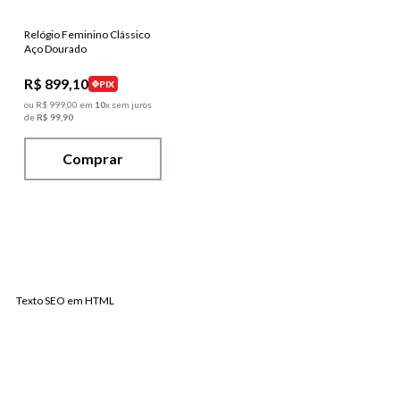
Relógio Feminino Clássico
Aço Dourado
R$
899
,
10
PIX
ou
R$
999
,
00
em
10
x sem juros
de
R$
99
,
90
Comprar
Texto SEO em HTML