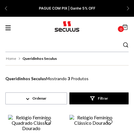
7
º
Relógio Feminino Rose
PAGUE COM PIX | Ganhe 5% OFF
8
º
Cerâmica
9
º
Quadrado
0
10
º
Masculino
Queridinhos Seculus
Queridinhos Seculus
3
Produtos
Filtrar