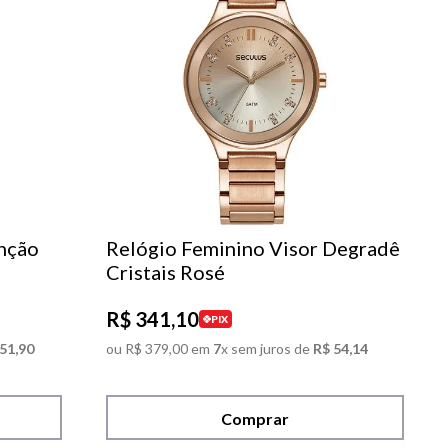
nção
Relógio Feminino Visor Degradê
Cristais Rosé
R$
341
,
10
PIX
51
,
90
ou
R$
379
,
00
em
7
x sem juros de
R$
54
,
14
Comprar