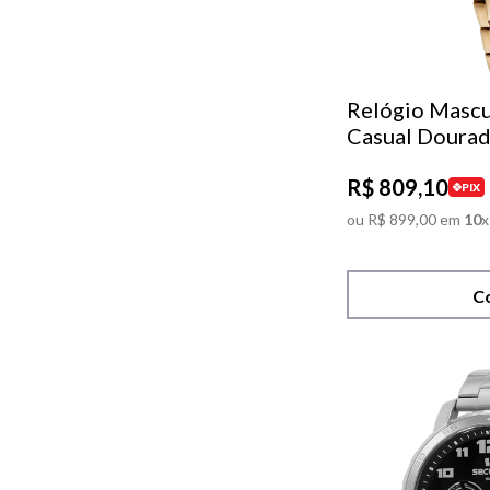
Relógio Mascu
Casual Doura
R$
809
,
10
PIX
ou
R$
899
,
00
em
10
x
C