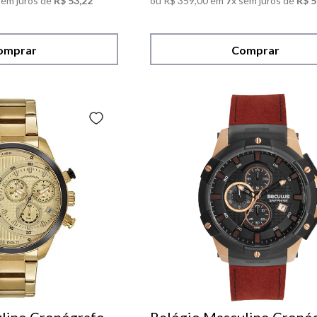
sem juros de
R$
53
,
22
ou
R$
359
,
00
em
7
x sem juros de
R$
5
omprar
Comprar