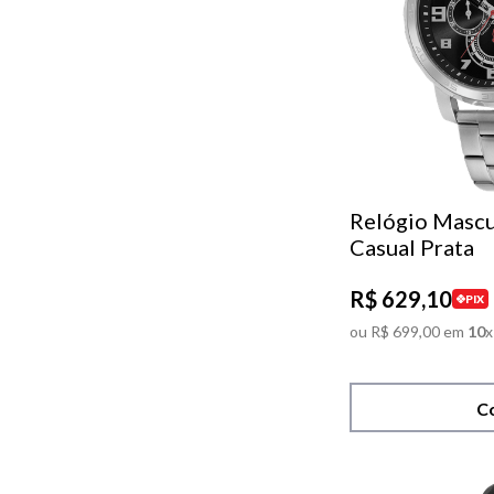
Relógio Mascu
Casual Prata
R$
629
,
10
PIX
ou
R$
699
,
00
em
10
x
C