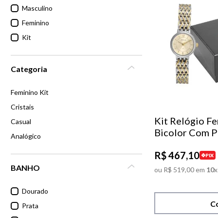
Masculino
6
º
dourado
Feminino
Kit
7
º
relógio feminino rose
Categoria
8
º
quadrado
Feminino Kit
9
º
social
Cristais
Kit Relógio Fe
Casual
10
º
masculino
Bicolor Com P
Analógico
R$
467
,
10
PIX
BANHO
ou
R$
519
,
00
em
10
x
Dourado
C
Prata