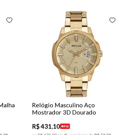
 Malha
Relógio Masculino Aço
Mostrador 3D Dourado
R$
431
,
10
PIX