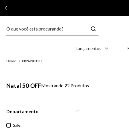
Buscar
Termos mais buscados
Lançamentos
1
º
relógio feminino
Natal 50 OFF
2
º
relógio masculino
Natal 50 OFF
22
Produtos
3
º
relogio
4
º
kyoto
Departamento
5
º
automático
Sale