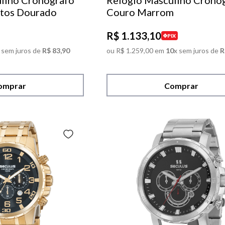
lino Cronógrafo
Relógio Masculino Cronó
tos Dourado
Couro Marrom
R$
1
.
133
,
10
PIX
 sem juros de
R$
83
,
90
ou
R$
1
.
259
,
00
em
10
x sem juros de
R
omprar
Comprar