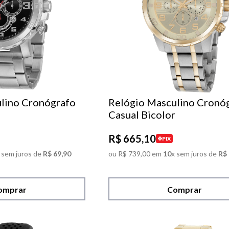
lino Cronógrafo
Relógio Masculino Cronó
Casual Bicolor
R$
665
,
10
PIX
 sem juros de
R$
69
,
90
ou
R$
739
,
00
em
10
x sem juros de
R$
omprar
Comprar