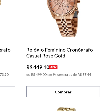
grafo
Relógio Feminino Cronógrafo
Casual Rose Gold
R$
449
,
10
PIX
73
,
90
ou
R$
499
,
00
em
9
x sem juros de
R$
55
,
44
Comprar