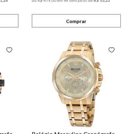
1
,
28
ou
R$
479
,
00
em
9
x sem juros de
R$
53
,
22
Comprar