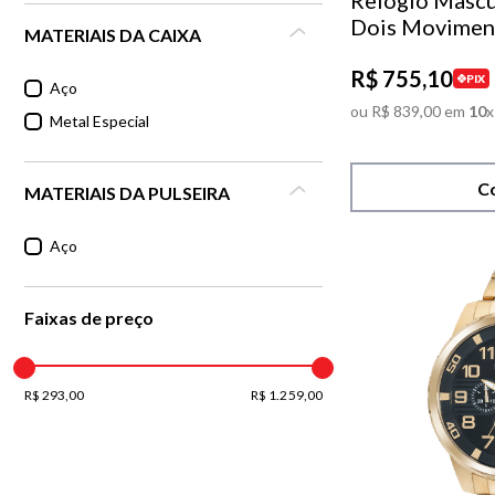
Relógio Mascu
Dois Movimen
MATERIAIS DA CAIXA
R$
755
,
10
PIX
Aço
ou
R$
839
,
00
em
10
x
Metal Especial
C
MATERIAIS DA PULSEIRA
Aço
Faixas de preço
R$ 293,00
R$ 1.259,00