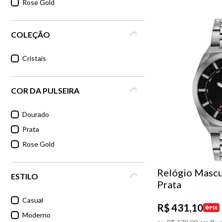
Rose Gold
COLEÇÃO
Cristais
COR DA PULSEIRA
Dourado
Prata
Rose Gold
Relógio Mascu
ESTILO
Prata
Casual
R$
431
,
10
PIX
Moderno