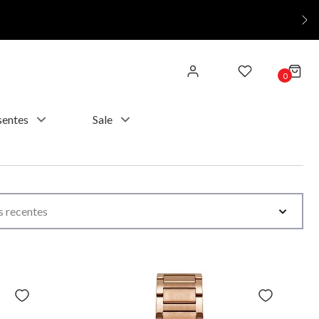
0
sentes
Sale
 recentes