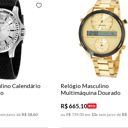
lino Calendário
Relógio Masculino
to
Multimáquina Dourado
R$
665
,
10
PIX
sem juros de
R$
58
,
60
ou
R$
739
,
00
em
10
x sem juros de
R$