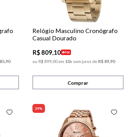
grafo
Relógio Masculino Cronógrafo
Casual Dourado
R$
809
,
10
PIX
85
,
90
ou
R$
899
,
00
em
10
x sem juros de
R$
89
,
90
Comprar
29%