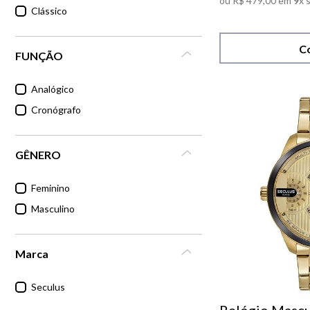
ou
R$
479
,
00
em
9
x 
Clássico
C
FUNÇÃO
Analógico
Cronógrafo
GÊNERO
Feminino
Masculino
Marca
Seculus