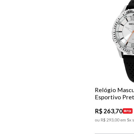
Relógio Mascu
Esportivo Pre
R$
263
,
70
PIX
ou
R$
293
,
00
em
5
x 