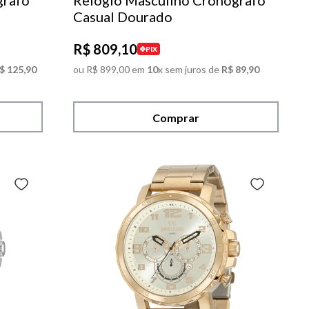
grafo
Relógio Masculino Cronógrafo
Casual Dourado
R$
809
,
10
PIX
$
125
,
90
ou
R$
899
,
00
em
10
x sem juros de
R$
89
,
90
Comprar