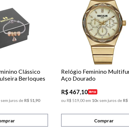
minino Clássico
Relógio Feminino Multifu
ulseira Berloques
Aço Dourado
R$
467
,
10
PIX
 sem juros de
R$
51
,
90
ou
R$
519
,
00
em
10
x sem juros de
R$
omprar
Comprar