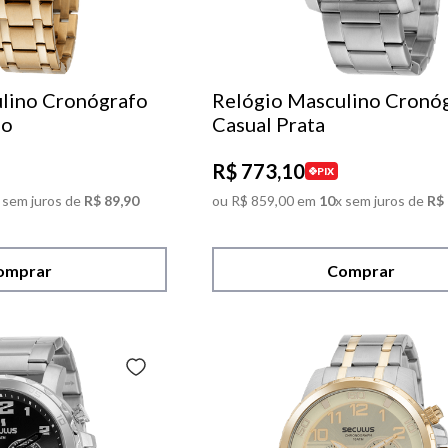
lino Cronógrafo
Relógio Masculino Cronó
do
Casual Prata
R$
773
,
10
PIX
 sem juros de
R$
89
,
90
ou
R$
859
,
00
em
10
x sem juros de
R$
omprar
Comprar