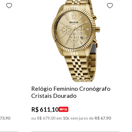
Relógio Feminino Cronógrafo
Cristais Dourado
R$
611
,
10
PIX
73
,
90
ou
R$
679
,
00
em
10
x sem juros de
R$
67
,
90