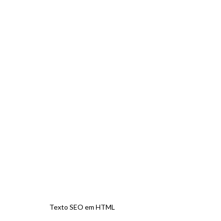
6
º
dourado
7
º
relógio feminino rose
8
º
cerâmica
9
º
quadrado
10
º
masculino
Texto SEO em HTML