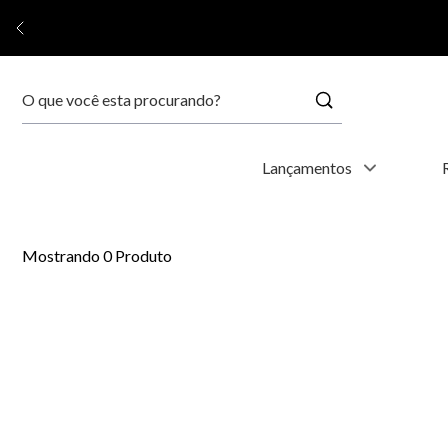
Buscar
Termos mais buscados
Lançamentos
1
º
kyoto
0
Produto
2
º
relógio feminino
3
º
relógio masculino
4
º
relogio
5
º
automático