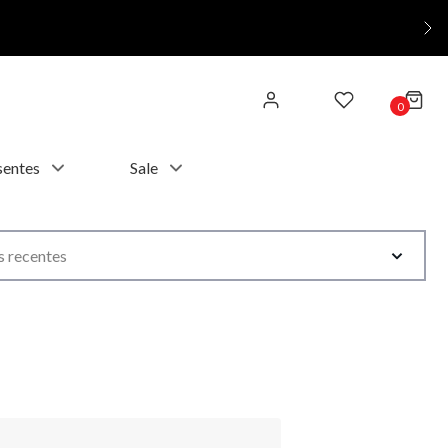
0
sentes
Sale
 recentes