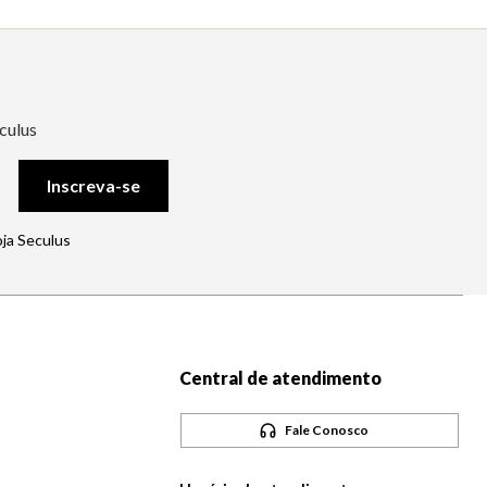
culus
Inscreva-se
oja Seculus
Central de atendimento
Fale Conosco