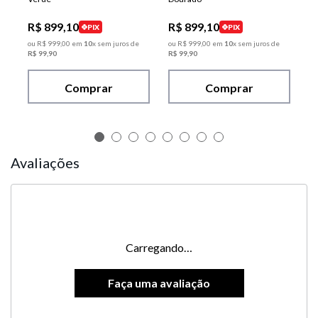
R$
899
,
10
R$
899
,
10
PIX
PIX
ou
R$
999
,
00
em
10
x sem juros de
ou
R$
999
,
00
em
10
x sem juros de
R$
99
,
90
R$
99
,
90
Comprar
Comprar
Avaliações
Carregando…