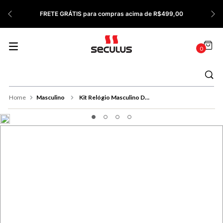
7
º
Cerâmica
FRETE GRÁTIS para compras acima de R$499,00
8
º
Relógio Feminino Rose
9
º
Quadrado
0
10
º
Cronógrafo
Masculino
Kit Relógio Masculino Dourado Com Canivete Multifunção