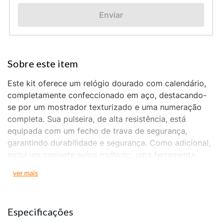
Enviar
Este kit oferece um relógio dourado com calendário,
completamente confeccionado em aço, destacando-
se por um mostrador texturizado e uma numeração
completa. Sua pulseira, de alta resistência, está
equipada com um fecho de trava de segurança,
garantindo durabilidade e segurança. Como adicional,
inclui um canivete suíço multiuso, uma ferramenta
versátil com mais de 10 funcionalidades, como saca-
ver mais
rolhas, lâmina, tesoura e descascador de fios, ideal
para ter sempre à mão. A caixa do relógio possui 4,8
cm de tamanho, proporcionando um conjunto elegante
Especificações
e prático.