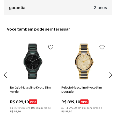
garantia
2 anos
Você também pode se interessar
Relógio Masculino Kyoto Slim
Relógio Masculino Kyoto Slim
Verde
Dourado
R$
899
,
10
R$
899
,
10
PIX
PIX
ou
R$
999
,
00
em
10
x sem juros de
ou
R$
999
,
00
em
10
x sem juros de
R$
99
,
90
R$
99
,
90