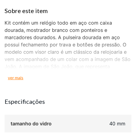
Kit contém um relógio todo em aço com caixa
dourada, mostrador branco com ponteiros e
marcadores dourados. A pulseira dourada em aço
possui fechamento por trava e botões de pressão. O
modelo com visor claro é um clássico da relojoaria e
vem acompanhado de um colar com a imagem de São
João. A imagem de São João, que representa
coragem, força e proteção na luta contra o mal, se faz
ver mais
presente no pingente do colar dourado e no centro do
visor champagne do relógio. Para completar, a caixa
que os guardam vem com a oração desse santo
Especificações
padroeiro. Coleção religiosos. A dupla vem na
embalagem especial da Seculus, um ótimo presente.
Esse relógio possui a caixa em 4,6 cm de tamanho.
tamanho do vidro
40 mm