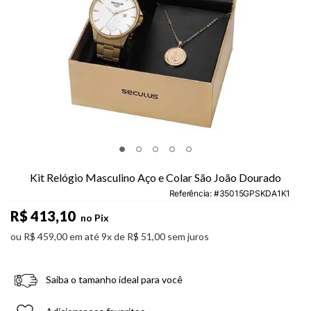
Kit Relógio Masculino Aço e Colar São João Dourado
Referência
:
35015GPSKDA1K1
R$
413
,
10
no Pix
ou
R$
459
,
00
em até
9
x de
R$
51
,
00
sem juros
Saiba o tamanho ideal para você