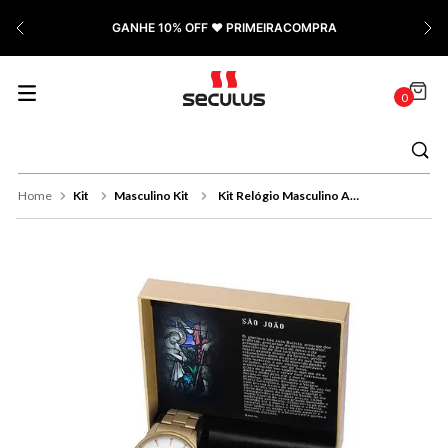
7
º
Relógio Feminino Rose
GANHE 10% OFF ❤️ PRIMEIRACOMPRA
8
º
Quadrado
9
º
Masculino
0
10
º
Cerâmica
Kit
Masculino Kit
Kit Relógio Masculino Aço e Colar São João Dourado