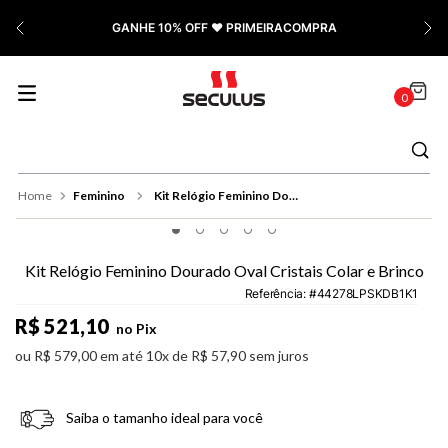
7
º
Relógio Feminino Rose
GANHE 10% OFF ❤️ PRIMEIRACOMPRA
8
º
Cerâmica
9
º
Quadrado
0
10
º
Masculino
Feminino
Kit Relógio Feminino Dourado Oval Cristais Colar e Brinco
Kit Relógio Feminino Dourado Oval Cristais Colar e Brinco
Referência
:
44278LPSKDB1K1
R$
521
,
10
no Pix
ou
R$
579
,
00
em até
10
x de
R$
57
,
90
sem juros
Saiba o tamanho ideal para você