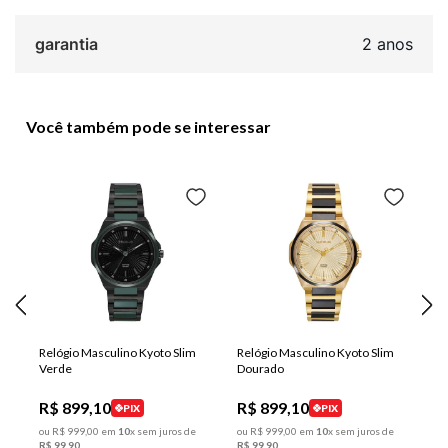
garantia
2 anos
Você também pode se interessar
Relógio Masculino Kyoto Slim
Relógio Masculino Kyoto Slim
Verde
Dourado
R$
899
,
10
R$
899
,
10
PIX
PIX
ou
R$
999
,
00
em
10
x sem juros de
ou
R$
999
,
00
em
10
x sem juros de
R$
99
,
90
R$
99
,
90