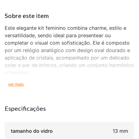
Este elegante kit feminino combina charme, estilo e
versatilidade, sendo ideal para presentear ou
completar o visual com sofisticação. Ele é composto
por um relógio analógico com design oval dourado e
aplicação de cristais, acompanhado por um delicado
colar e par de brincos, criando um conjunto harmônico
e feminino.
Complementando o relógio, o conjunto de colar e
ver mais
brincos segue a mesma linha delicada e glamourosa,
proporcionando um visual completo e sofisticado para
o dia ou a noite.
Especificações
tamanho do vidro
13 mm