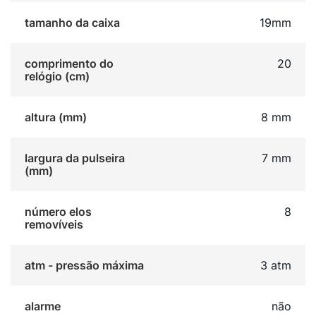
tamanho da caixa
19mm
comprimento do
20
relógio (cm)
altura (mm)
8 mm
largura da pulseira
7 mm
(mm)
número elos
8
removíveis
atm - pressão máxima
3 atm
alarme
não