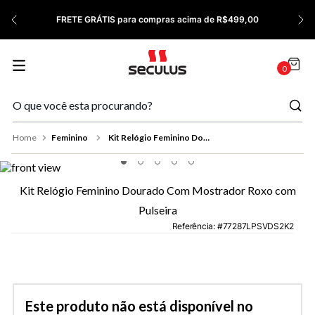
7
º
Relógio Feminino Rose
FRETE GRÁTIS para compras acima de R$499,00
8
º
Quadrado
9
º
Social
0
10
º
Azul
Feminino
Kit Relógio Feminino Dourado Com Mostrador Roxo com Pulseira
Kit Relógio Feminino Dourado Com Mostrador Roxo com
Pulseira
Referência
:
77287LPSVDS2K2
Este produto não está disponível no