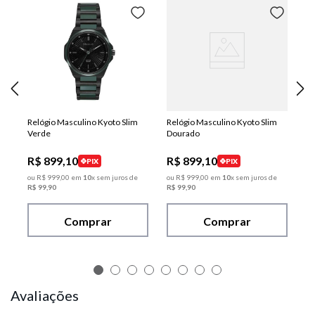
Relógio Masculino Kyoto Slim
Relógio Masculino Kyoto Slim
Verde
Dourado
R$
899
,
10
R$
899
,
10
PIX
PIX
ou
R$
999
,
00
em
10
x sem juros de
ou
R$
999
,
00
em
10
x sem juros de
R$
99
,
90
R$
99
,
90
Comprar
Comprar
Avaliações