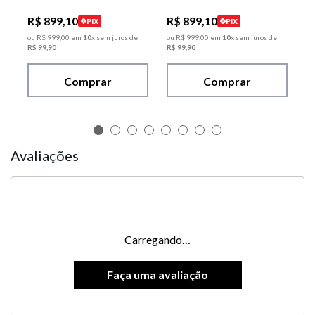
R$
899
,
10
R$
899
,
10
PIX
PIX
ou
R$
999
,
00
em
10
x sem juros de
ou
R$
999
,
00
em
10
x sem juros de
R$
99
,
90
R$
99
,
90
Comprar
Comprar
Avaliações
Carregando…