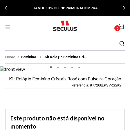
7
º
Relógio Feminino Rose
GANHE 10% OFF ❤️ PRIMEIRACOMPRA
8
º
Quadrado
9
º
Social
0
10
º
Masculino
Feminino
Kit Relógio Feminino Cristais Rosé com Pulseira Coração
Kit Relógio Feminino Cristais Rosé com Pulseira Coração
Referência
:
77268LPSVRS2K2
Este produto não está disponível no
momento