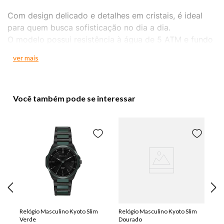
Com design delicado e detalhes em cristais, é ideal
para quem busca sofisticação no dia a dia.
O modelo possui resistência à água de 5 ATM e fundo
rosqueado.
ver mais
Acompanha pulseira com pingente em formato de
coração e embalagem exclusiva.
Você também pode se interessar
Relógio Masculino Kyoto Slim
Relógio Masculino Kyoto Slim
Verde
Dourado