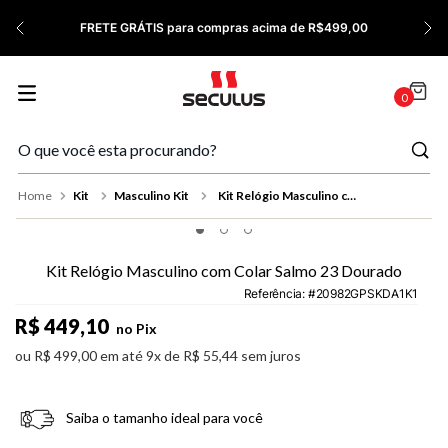
7
º
Relógio Feminino Rose
FRETE GRÁTIS para compras acima de R$499,00
8
º
Cerâmica
9
º
Quadrado
0
10
º
Masculino
Kit
Masculino Kit
Kit Relógio Masculino com Colar Salmo 23 Dourado
Kit Relógio Masculino com Colar Salmo 23 Dourado
Referência
:
20982GPSKDA1K1
R$
449
,
10
no Pix
ou
R$
499
,
00
em até
9
x de
R$
55
,
44
sem juros
Saiba o tamanho ideal para você