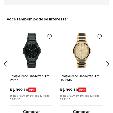
Você também pode se interessar
Relógio Masculino Kyoto Slim
Relógio Masculino Kyoto Slim
Verde
Dourado
R$
899
,
10
R$
899
,
10
PIX
PIX
ou
R$
999
,
00
em
10
x sem juros de
ou
R$
999
,
00
em
10
x sem juros de
R$
99
,
90
R$
99
,
90
Comprar
Comprar