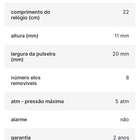
comprimento do
22
relógio (cm)
altura (mm)
11 mm
largura da pulseira
20 mm
(mm)
número elos
8
removíveis
atm - pressão máxima
5 atm
alarme
não
garantia
2 anos