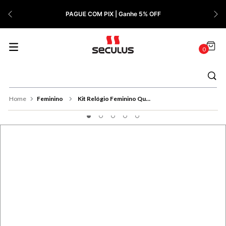
7
º
Relógio Feminino Rose
PAGUE COM PIX | Ganhe 5% OFF
8
º
Cerâmica
9
º
Quadrado
0
10
º
Masculino
Feminino
Kit Relógio Feminino Quadrado Bicolor Com Semijoias