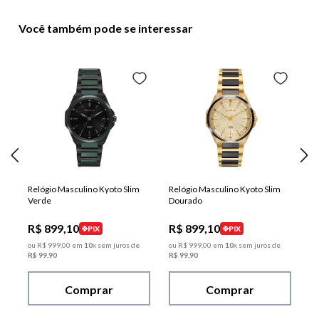
Você também pode se interessar
Relógio Masculino Kyoto Slim
Relógio Masculino Kyoto Slim
Verde
Dourado
R$
899
,
10
R$
899
,
10
PIX
PIX
ou
R$
999
,
00
em
10
x sem juros de
ou
R$
999
,
00
em
10
x sem juros de
R$
99
,
90
R$
99
,
90
Comprar
Comprar