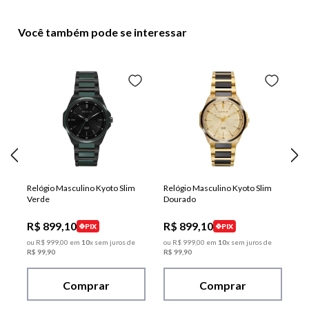
Você também pode se interessar
Relógio Masculino Kyoto Slim
Relógio Masculino Kyoto Slim
Verde
Dourado
R$
899
,
10
R$
899
,
10
PIX
PIX
ou
R$
999
,
00
em
10
x sem juros de
ou
R$
999
,
00
em
10
x sem juros de
R$
99
,
90
R$
99
,
90
Comprar
Comprar