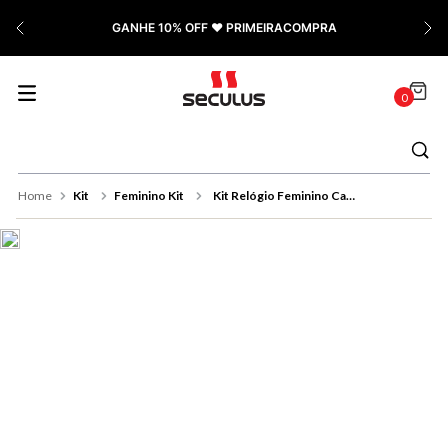
7
º
Cerâmica
GANHE 10% OFF ❤️ PRIMEIRACOMPRA
8
º
Relógio Feminino Rose
9
º
Quadrado
0
10
º
Cronógrafo
Kit
Feminino Kit
Kit Relógio Feminino Casual Rose Gold