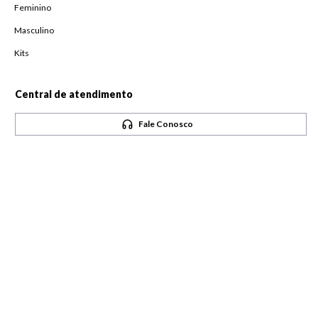
Feminino
Masculino
Kits
Central de atendimento
Fale Conosco
Horário de atendimento
De Segunda à Sexta,
das 08h às 18h
Pague com
Siga-nos