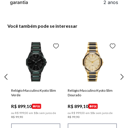
garantia
2 anos
Você também pode se interessar
Relógio Masculino Kyoto Slim
Relógio Masculino Kyoto Slim
Verde
Dourado
R$
899
,
10
R$
899
,
10
PIX
PIX
ou
R$
999
,
00
em
10
x sem juros de
ou
R$
999
,
00
em
10
x sem juros de
R$
99
,
90
R$
99
,
90