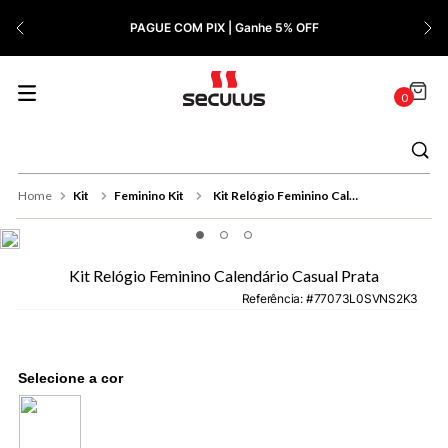
7
º
Relógio Feminino Rose
PAGUE COM PIX | Ganhe 5% OFF
8
º
Cerâmica
9
º
Quadrado
0
10
º
Masculino
Kit
Feminino Kit
Kit Relógio Feminino Calendário Casual Prata
Kit Relógio Feminino Calendário Casual Prata
Referência
:
77073L0SVNS2K3