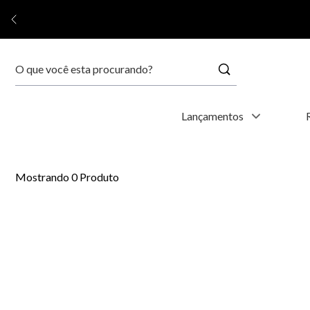
Buscar
Termos mais buscados
Lançamentos
1
º
relógio feminino
0
Produto
2
º
relógio masculino
3
º
relogio
4
º
kyoto
5
º
automático