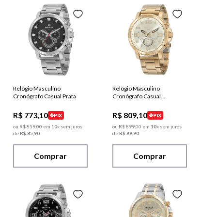
Relógio Masculino
Relógio Masculino
Cronógrafo Casual Prata
Cronógrafo Casual
Dourado
R$
773
,
10
R$
809
,
10
PIX
PIX
ou
R$
859
,
00
em
10
x sem juros
ou
R$
899
,
00
em
10
x sem juros
de
R$
85
,
90
de
R$
89
,
90
Comprar
Comprar