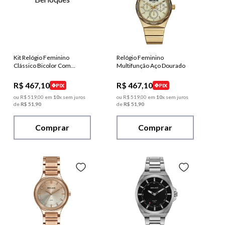
Kit Relógio Feminino
Relógio Feminino
Clássico Bicolor Com
Multifunção Aço Dourado
Pulseira Berloques
R$
467
,
10
R$
467
,
10
PIX
PIX
ou
R$
519
,
00
em
10
x sem juros
ou
R$
519
,
00
em
10
x sem juros
de
R$
51
,
90
de
R$
51
,
90
Comprar
Comprar