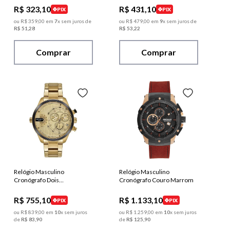
R$
323
,
10
R$
431
,
10
PIX
PIX
ou
R$
359
,
00
em
7
x sem juros de
ou
R$
479
,
00
em
9
x sem juros de
R$
51
,
28
R$
53
,
22
Comprar
Comprar
Relógio Masculino
Relógio Masculino
Cronógrafo Dois
Cronógrafo Couro Marrom
Movimentos Dourado
R$
755
,
10
R$
1
.
133
,
10
PIX
PIX
ou
R$
839
,
00
em
10
x sem juros
ou
R$
1
.
259
,
00
em
10
x sem juros
de
R$
83
,
90
de
R$
125
,
90