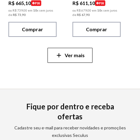
R$
665
,
10
R$
611
,
10
PIX
PIX
ou
R$
739
,
00
em
10
x sem juros
ou
R$
679
,
00
em
10
x sem juros
de
R$
73
,
90
de
R$
67
,
90
Comprar
Comprar
Fique por dentro e receba
ofertas
Cadastre seu e-mail para receber novidades e promoções
exclusivas Seculus