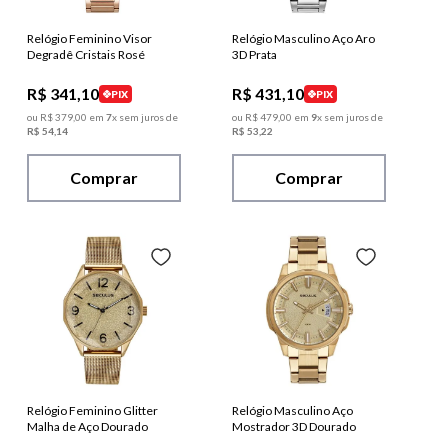
Relógio Feminino Visor
Relógio Masculino Aço Aro
Degradê Cristais Rosé
3D Prata
R$
341
,
10
R$
431
,
10
PIX
PIX
ou
R$
379
,
00
em
7
x sem juros de
ou
R$
479
,
00
em
9
x sem juros de
R$
54
,
14
R$
53
,
22
Comprar
Comprar
Relógio Feminino Glitter
Relógio Masculino Aço
Malha de Aço Dourado
Mostrador 3D Dourado