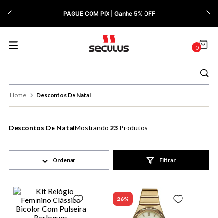
7
º
Relógio Feminino Rose
PAGUE COM PIX | Ganhe 5% OFF
8
º
Quadrado
9
º
Masculino
0
10
º
Cerâmica
Descontos De Natal
Descontos De Natal
23
Produtos
Filtrar
26%