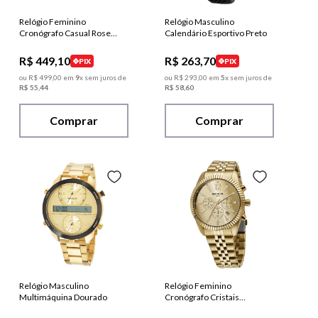
Relógio Feminino
Relógio Masculino
Cronógrafo Casual Rose
Calendário Esportivo Preto
Gold
R$
449
,
10
R$
263
,
70
PIX
PIX
ou
R$
499
,
00
em
9
x sem juros de
ou
R$
293
,
00
em
5
x sem juros de
R$
55
,
44
R$
58
,
60
Comprar
Comprar
Relógio Masculino
Relógio Feminino
Multimáquina Dourado
Cronógrafo Cristais
Dourado