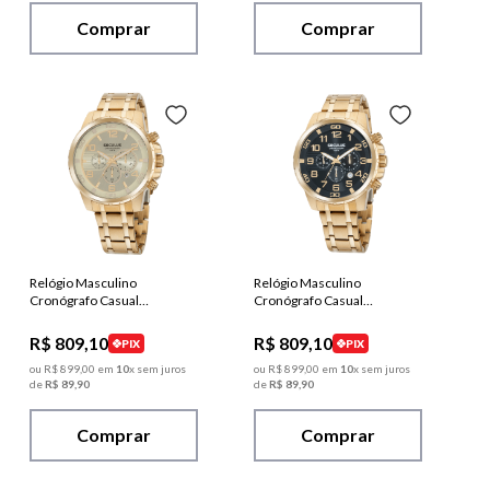
Comprar
Comprar
Relógio Masculino
Relógio Masculino
Cronógrafo Casual
Cronógrafo Casual
Dourado
Dourado
R$
809
,
10
R$
809
,
10
PIX
PIX
ou
R$
899
,
00
em
10
x sem juros
ou
R$
899
,
00
em
10
x sem juros
de
R$
89
,
90
de
R$
89
,
90
Comprar
Comprar