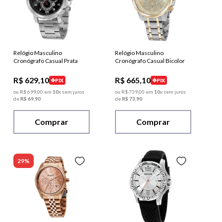
Relógio Masculino
Relógio Masculino
Cronógrafo Casual Prata
Cronógrafo Casual Bicolor
R$
629
,
10
R$
665
,
10
PIX
PIX
ou
R$
699
,
00
em
10
x sem juros
ou
R$
739
,
00
em
10
x sem juros
de
R$
69
,
90
de
R$
73
,
90
Comprar
Comprar
29%