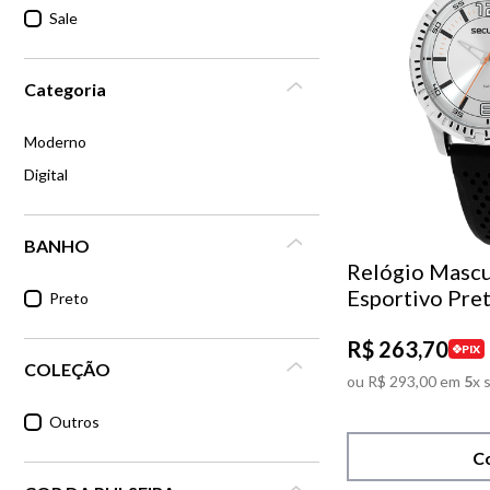
Sale
6
º
dourado
Categoria
7
º
relógio feminino rose
Moderno
8
º
quadrado
Digital
9
º
social
BANHO
Relógio Mascu
10
º
azul
Esportivo Pre
Preto
R$
263
,
70
PIX
COLEÇÃO
ou
R$
293
,
00
em
5
x 
Outros
C