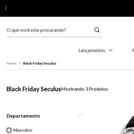
Buscar
Termos mais buscados
Lançamentos
1
º
relógio feminino
Black Friday Seculus
2
º
relógio masculino
Black Friday Seculus
3
Produtos
3
º
relogio
4
º
kyoto
Departamento
5
º
automático
Masculino