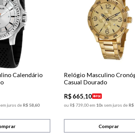
lino Calendário
Relógio Masculino Cronó
to
Casual Dourado
R$
665
,
10
PIX
sem juros de
R$
58
,
60
ou
R$
739
,
00
em
10
x sem juros de
R$
omprar
Comprar