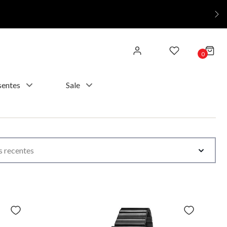
0
sentes
Sale
 recentes