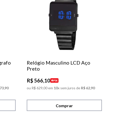
grafo
Relógio Masculino LCD Aço
Preto
R$
566
,
10
PIX
73
,
90
ou
R$
629
,
00
em
10
x sem juros de
R$
62
,
90
Comprar