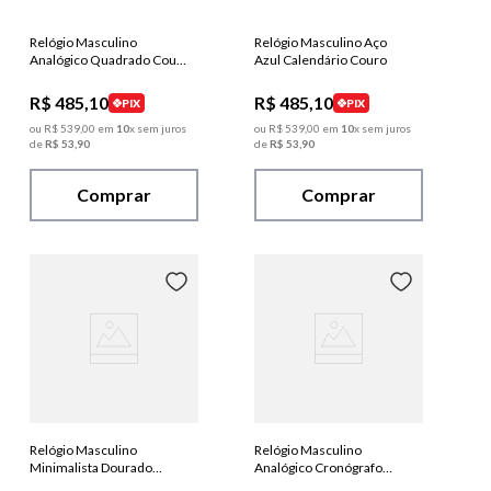
Relógio Masculino
Relógio Masculino Aço
Analógico Quadrado Couro
Azul Calendário Couro
Croco Dourado
R$
485
,
10
R$
485
,
10
PIX
PIX
ou
R$
539
,
00
em
10
x sem juros
ou
R$
539
,
00
em
10
x sem juros
de
R$
53
,
90
de
R$
53
,
90
Comprar
Comprar
Relógio Masculino
Relógio Masculino
Minimalista Dourado
Analógico Cronógrafo
Couro legítimo
Couro Dourado