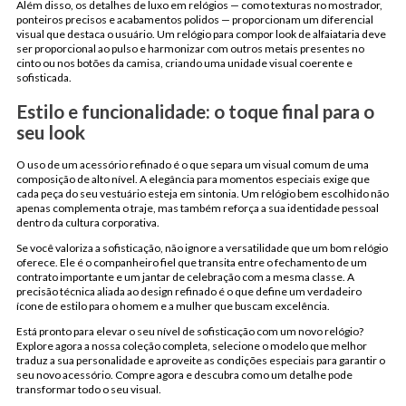
Além disso, os detalhes de luxo em relógios — como texturas no mostrador,
ponteiros precisos e acabamentos polidos — proporcionam um diferencial
visual que destaca o usuário. Um relógio para compor look de alfaiataria deve
ser proporcional ao pulso e harmonizar com outros metais presentes no
cinto ou nos botões da camisa, criando uma unidade visual coerente e
sofisticada.
Estilo e funcionalidade: o toque final para o
seu look
O uso de um acessório refinado é o que separa um visual comum de uma
composição de alto nível. A elegância para momentos especiais exige que
cada peça do seu vestuário esteja em sintonia. Um relógio bem escolhido não
apenas complementa o traje, mas também reforça a sua identidade pessoal
dentro da cultura corporativa.
Se você valoriza a sofisticação, não ignore a versatilidade que um bom relógio
oferece. Ele é o companheiro fiel que transita entre o fechamento de um
contrato importante e um jantar de celebração com a mesma classe. A
precisão técnica aliada ao design refinado é o que define um verdadeiro
ícone de estilo para o homem e a mulher que buscam excelência.
Está pronto para elevar o seu nível de sofisticação com um novo relógio?
Explore agora a nossa coleção completa, selecione o modelo que melhor
traduz a sua personalidade e aproveite as condições especiais para garantir o
seu novo acessório. Compre agora e descubra como um detalhe pode
transformar todo o seu visual.