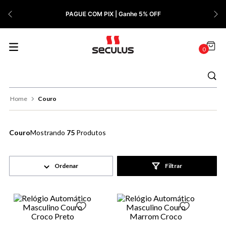
7
º
Quadrado
PAGUE COM PIX | Ganhe 5% OFF
8
º
Cronógrafo
9
º
Slim
0
10
º
Relógio Feminino Rose
Couro
Couro
75
Produtos
Filtrar