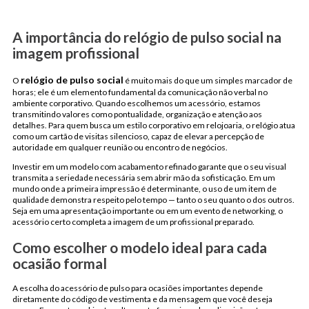
A importância do relógio de pulso social na
imagem profissional
relógio de pulso social
O
é muito mais do que um simples marcador de
horas; ele é um elemento fundamental da comunicação não verbal no
ambiente corporativo. Quando escolhemos um acessório, estamos
transmitindo valores como pontualidade, organização e atenção aos
detalhes. Para quem busca um estilo corporativo em relojoaria, o relógio atua
como um cartão de visitas silencioso, capaz de elevar a percepção de
autoridade em qualquer reunião ou encontro de negócios.
Investir em um modelo com acabamento refinado garante que o seu visual
transmita a seriedade necessária sem abrir mão da sofisticação. Em um
mundo onde a primeira impressão é determinante, o uso de um item de
qualidade demonstra respeito pelo tempo — tanto o seu quanto o dos outros.
Seja em uma apresentação importante ou em um evento de networking, o
acessório certo completa a imagem de um profissional preparado.
Como escolher o modelo ideal para cada
ocasião formal
A escolha do acessório de pulso para ocasiões importantes depende
diretamente do código de vestimenta e da mensagem que você deseja