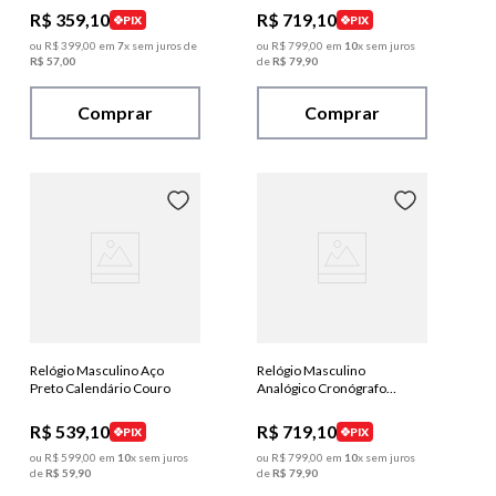
R$
359
,
10
R$
719
,
10
PIX
PIX
ou
R$
399
,
00
em
7
x sem juros de
ou
R$
799
,
00
em
10
x sem juros
R$
57
,
00
de
R$
79
,
90
Comprar
Comprar
Relógio Masculino Aço
Relógio Masculino
Preto Calendário Couro
Analógico Cronógrafo
Couro Croco Preto
R$
539
,
10
R$
719
,
10
PIX
PIX
ou
R$
599
,
00
em
10
x sem juros
ou
R$
799
,
00
em
10
x sem juros
de
R$
59
,
90
de
R$
79
,
90