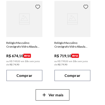
Relógio Masculino
Relógio Masculino
Cronógrafo Vidro Abaulado
Cronógrafo Vidro Abaulado
Couro Prata
Couro Dourado
R$
674
,
10
R$
719
,
10
PIX
PIX
ou
R$
749
,
00
em
10
x sem juros
ou
R$
799
,
00
em
10
x sem juros
de
R$
74
,
90
de
R$
79
,
90
Comprar
Comprar