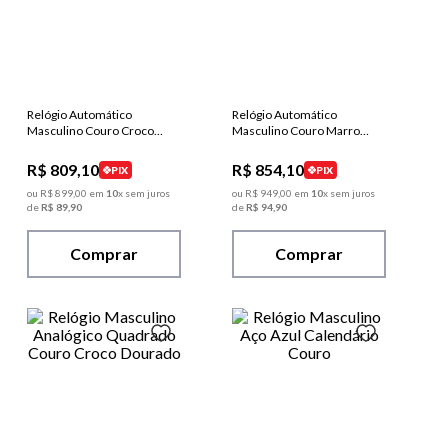
Relógio Automático
Relógio Automático
Masculino Couro Croco
Masculino Couro Marrom
Preto
Croco
R$
809
,
10
R$
854
,
10
PIX
PIX
ou
R$
899
,
00
em
10
x sem juros
ou
R$
949
,
00
em
10
x sem juros
de
R$
89
,
90
de
R$
94
,
90
Comprar
Comprar