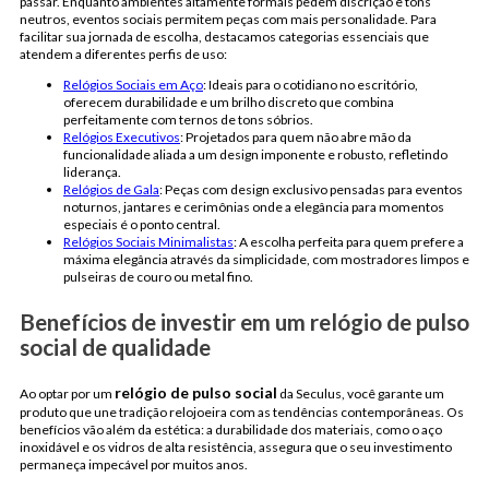
passar. Enquanto ambientes altamente formais pedem discrição e tons
neutros, eventos sociais permitem peças com mais personalidade. Para
facilitar sua jornada de escolha, destacamos categorias essenciais que
atendem a diferentes perfis de uso:
Relógios Sociais em Aço
: Ideais para o cotidiano no escritório,
oferecem durabilidade e um brilho discreto que combina
perfeitamente com ternos de tons sóbrios.
Relógios Executivos
: Projetados para quem não abre mão da
funcionalidade aliada a um design imponente e robusto, refletindo
liderança.
Relógios de Gala
: Peças com design exclusivo pensadas para eventos
noturnos, jantares e cerimônias onde a elegância para momentos
especiais é o ponto central.
Relógios Sociais Minimalistas
: A escolha perfeita para quem prefere a
máxima elegância através da simplicidade, com mostradores limpos e
pulseiras de couro ou metal fino.
Benefícios de investir em um relógio de pulso
social de qualidade
relógio de pulso social
Ao optar por um
da Seculus, você garante um
produto que une tradição relojoeira com as tendências contemporâneas. Os
benefícios vão além da estética: a durabilidade dos materiais, como o aço
inoxidável e os vidros de alta resistência, assegura que o seu investimento
permaneça impecável por muitos anos.