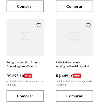
Comprar
Comprar
Relógio Masculino Branco
Relógio Masculino
Couro Legítimo Calendário
Analógico Slim Minimalista
Couro Preto
R$
395
,
10
R$
449
,
10
PIX
PIX
ou
R$
439
,
00
em
8
x sem juros de
ou
R$
499
,
00
em
9
x sem juros de
R$
54
,
87
R$
55
,
44
Comprar
Comprar