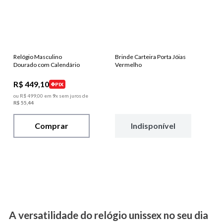
Relógio Masculino
Brinde Carteira Porta Jóias
Dourado com Calendário
Vermelho
R$
449
,
10
PIX
ou
R$
499
,
00
em
9
x sem juros de
R$
55
,
44
Comprar
Indisponível
A versatilidade do relógio unissex no seu dia