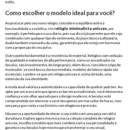
estilo.
Como escolher o modelo ideal para você?
Ao procurar pelo seu novo relógio, considere o equilíbrio entre a
relógio minimalista unissex
funcionalidade e a estética. Um
, por
exemplo, é perfeito para o uso diário, pois sua discrição permite que ele seja
combinado com qualquer tipo de vestimenta, do jeans básico à alfaiataria.
Avalie também o tamanho da caixa, garantindo que ela esteja em harmonia
com a proporção do seu pulso.
Outro ponto fundamental é a resistência do material. Relógios com vedação
de qualidade e materiais de alta performance, como os encontrados na
Seculus, são investimentos de longo prazo. Além disso, considere o tipo de
mostrador: se você busca clareza imediata, modelos de leitura rápida são
essenciais. Lembre-se que um relógio unissex é, acima de tudo, uma
extensão da sua identidade.
A moda atual valoriza a autenticidade e a capacidade de quebrar padrões. Ao
optar por um acessório que ignora as barreiras tradicionais, você demonstra
confiança e um olhar apurado para o design moderno. A Seculus está
comprometida em oferecer a você não apenas um marcador de horas, mas
uma peça que conta a sua história com elegância e precisão.
Não perca a oportunidade de elevar o seu estilo com uma peça versátil e
duradoura. Explore agora mesmo a nossa coleção completa de relógios
unissex, escolha o modelo que mais combina com a sua personalidade e
garanta o seu Seculus hoje mesmo para transformar o seu visual.