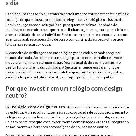
a dia
Escolher um acessório que transita perfeitamente entre diferentes estilos é
relógio unissex
o desejo de quem busca praticidade e elegância. O
da
Seculus surge como a solução ideal para quem valoriza a liberdade de
escolha, oferecendo peças que não se limitam a gêneros, mas que celebram
a personalidade de cada indivíduo. Seja para um ambiente corporativo ou um
evento casual, este acessório de pulso compartilhado é a peça-chave que
faltava no seu guarda-roupa.
O conceito de estilo agênero em relógios ganha cada vez mais força no
mundo da moda. Ao optar por um relógio para homens e mulheres, você
investe em um item atemporal, que foca na qualidade dos materiais, no
design funcional e na durabilidade. A Seculus entende essa demanda e
desenvolveu uma curadoria de produtos que atendem a todos os gostos,
garantindo que a sofisticação esteja sempre presente no seu pulso.
Por que investir em um relógio com design
neutro?
relógio com design neutro
Um
oferece benefícios que vão muito além
da estética. A principal vantagem é a sua capacidade de adaptação. Enquanto
relógios segmentados podem ditar regras rígidas de vestimenta, as peças
unissex permitem que você experimente combinações variadas, integrando-
se facilmente a diferentes composições de roupas e acessórios.
Ao escolher um modelo versátil, você otimiza o seu tempo e o seu