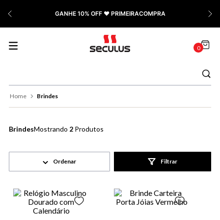
7
º
Relógio Feminino Rose
GANHE 10% OFF ❤️ PRIMEIRACOMPRA
8
º
Quadrado
9
º
Masculino
0
10
º
Cerâmica
Brindes
Brindes
2
Produtos
Filtrar