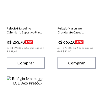
Relógio Masculino
Relógio Masculino
Calendário Esportivo Preto
Cronógrafo Casual
Dourado
R$
263
,
70
R$
665
,
10
PIX
PIX
ou
R$
293
,
00
em
5
x sem juros de
ou
R$
739
,
00
em
10
x sem juros
R$
58
,
60
de
R$
73
,
90
Comprar
Comprar