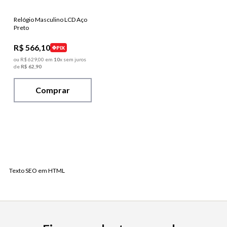
Relógio Masculino LCD Aço
Preto
R$
566
,
10
PIX
ou
R$
629
,
00
em
10
x sem juros
de
R$
62
,
90
Comprar
Texto SEO em HTML