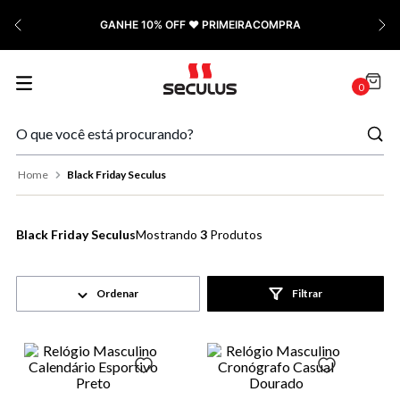
7
º
Cerâmica
PAGUE COM PIX | Ganhe 5% OFF
8
º
Cronógrafo
9
º
Relógio Feminino Rose
0
O que você está procurando?
10
º
Quadrado
Black Friday Seculus
Black Friday Seculus
3
Produtos
Filtrar