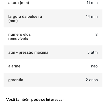
altura (mm)
11 mm
largura da pulseira
14 mm
(mm)
número elos
8
removíveis
atm - pressão máxima
5 atm
alarme
não
garantia
2 anos
Você também pode se interessar