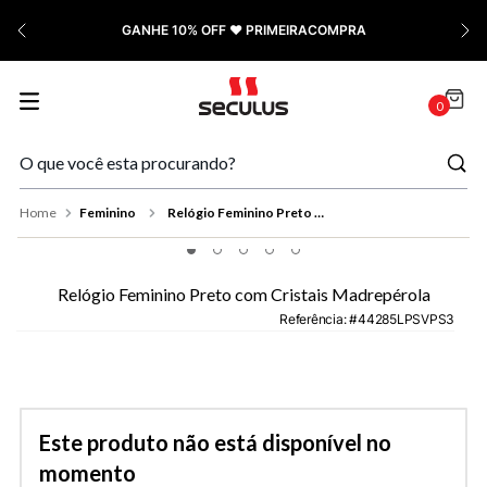
7
º
Relógio Feminino Rose
GANHE 10% OFF ❤️ PRIMEIRACOMPRA
8
º
Quadrado
9
º
Social
0
10
º
Azul
Feminino
Relógio Feminino Preto com Cristais Madrepérola
Relógio Feminino Preto com Cristais Madrepérola
Referência
:
44285LPSVPS3
Este produto não está disponível no
momento