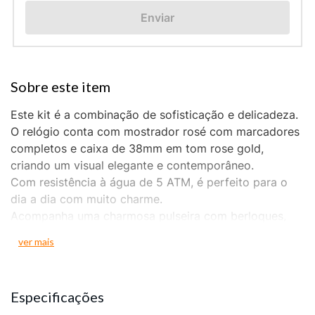
Enviar
Este kit é a combinação de sofisticação e delicadeza.
O relógio conta com mostrador rosé com marcadores
completos e caixa de 38mm em tom rose gold,
criando um visual elegante e contemporâneo.
Com resistência à água de 5 ATM, é perfeito para o
dia a dia com muito charme.
Acompanha uma charmosa pulseira com berloques,
que adiciona um toque extra de estilo e personalidade
ver mais
ao look.
Ideal para mulheres que apreciam acessórios
modernos com detalhes marcantes.
Especificações