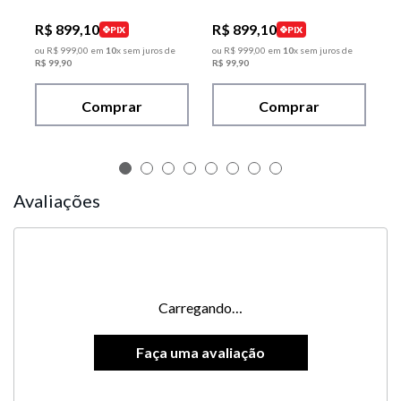
R$
899
,
10
R$
899
,
10
PIX
PIX
ou
R$
999
,
00
em
10
x sem juros de
ou
R$
999
,
00
em
10
x sem juros de
R$
99
,
90
R$
99
,
90
Comprar
Comprar
Avaliações
Carregando…