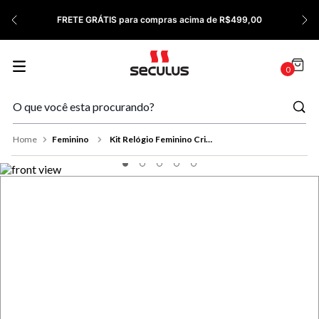
7
º
Relógio Feminino Rose
FRETE GRÁTIS para compras acima de R$499,00
8
º
Quadrado
9
º
Social
0
10
º
Azul
Feminino
Kit Relógio Feminino Cristais Rosé com Pulseira Berloques